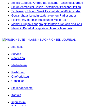
Schiffs Cappella Andrea Barca startet Abschiedstournee
Sinfonieorchester Basel: Chefdirigent Poschner tritt an
Schleswig-Holstein Musik Festival startet 40. Ausgabe
Gewandhaus Leipzig startet eigenen Radiosender
Festival Mizmorim in Basel unter Motto "Exil"
Mahler-Originalklangprojekt tourt von Toblach bis Paris
Mauricio Kagel Musikpreis an Manos Tsangaris
Startseite
Service
News-Abo
Mediadaten
Redaktion
Chefredakteur
Consultant
Stellenangebote
Kontakt
Impressum