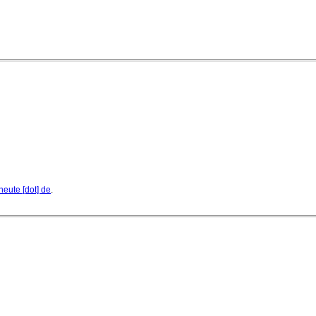
heute [dot] de
.