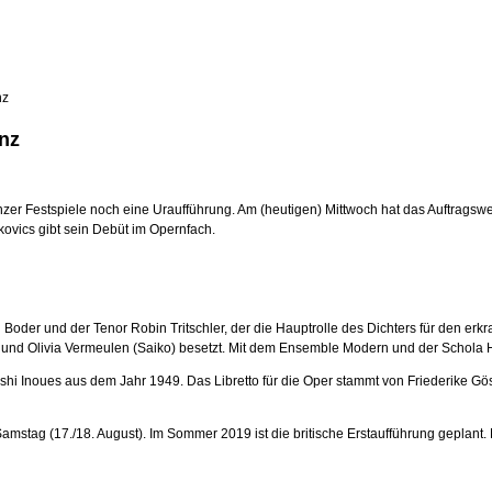
nz
nz
zer Festspiele noch eine Uraufführung. Am (heutigen) Mittwoch hat das Auftrags
kovics gibt sein Debüt im Opernfach.
Boder und der Tenor Robin Tritschler, der die Hauptrolle des Dichters für den erkr
 und Olivia Vermeulen (Saiko) besetzt. Mit dem Ensemble Modern und der Schola He
hi Inoues aus dem Jahr 1949. Das Libretto für die Oper stammt von Friederike Gös
amstag (17./18. August). Im Sommer 2019 ist die britische Erstaufführung geplant