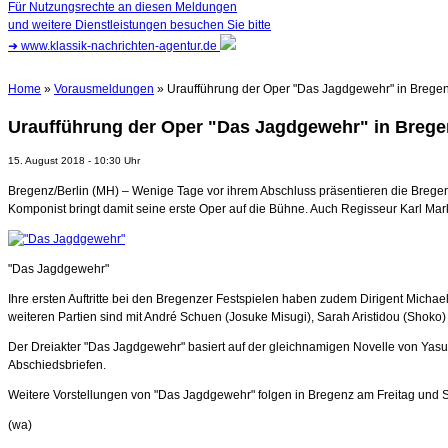
Für Nutzungsrechte an diesen Meldungen
und weitere Dienstleistungen besuchen Sie bitte
➜
www.klassik-nachrichten-agentur.de
Home
»
Vorausmeldungen
» Uraufführung der Oper "Das Jagdgewehr" in Brege
Uraufführung der Oper "Das Jagdgewehr" in Brege
15. August 2018 - 10:30 Uhr
Bregenz/Berlin (MH) – Wenige Tage vor ihrem Abschluss präsentieren die Bregen
Komponist bringt damit seine erste Oper auf die Bühne. Auch Regisseur Karl Mar
"Das Jagdgewehr"
Ihre ersten Auftritte bei den Bregenzer Festspielen haben zudem Dirigent Michael 
weiteren Partien sind mit André Schuen (Josuke Misugi), Sarah Aristidou (Shoko)
Der Dreiakter "Das Jagdgewehr" basiert auf der gleichnamigen Novelle von Yasus
Abschiedsbriefen.
Weitere Vorstellungen von "Das Jagdgewehr" folgen in Bregenz am Freitag und S
(wa)