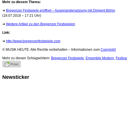
Mehr zu diesem Thema:
➜
Bregenzer Festspiele eröffnet – Auseinandersetzung mit Dirigent Böhm
(18.07.2018 – 17:21 Uhr)
➜
Weitere Artikel zu den Bregenzer Festspielen
Link:
➜
http://www.bregenzerfestspiele.com
© MUSIK HEUTE. Alle Rechte vorbehalten – Informationen zum
Copyright
Mehr zu diesen Schlagwörtern:
Bregenzer Festspiele
,
Ensemble Modern
,
Festiva
Newsticker