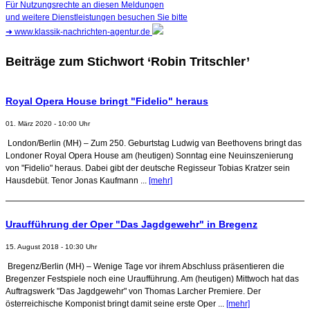
Für Nutzungsrechte an diesen Meldungen
und weitere Dienstleistungen besuchen Sie bitte
➜
www.klassik-nachrichten-agentur.de
Beiträge zum Stichwort ‘Robin Tritschler’
Royal Opera House bringt "Fidelio" heraus
01. März 2020 - 10:00 Uhr
London/Berlin (MH) – Zum 250. Geburtstag Ludwig van Beethovens bringt das
Londoner Royal Opera House am (heutigen) Sonntag eine Neuinszenierung
von "Fidelio" heraus. Dabei gibt der deutsche Regisseur Tobias Kratzer sein
Hausdebüt. Tenor Jonas Kaufmann ...
[mehr]
Uraufführung der Oper "Das Jagdgewehr" in Bregenz
15. August 2018 - 10:30 Uhr
Bregenz/Berlin (MH) – Wenige Tage vor ihrem Abschluss präsentieren die
Bregenzer Festspiele noch eine Uraufführung. Am (heutigen) Mittwoch hat das
Auftragswerk "Das Jagdgewehr" von Thomas Larcher Premiere. Der
österreichische Komponist bringt damit seine erste Oper ...
[mehr]