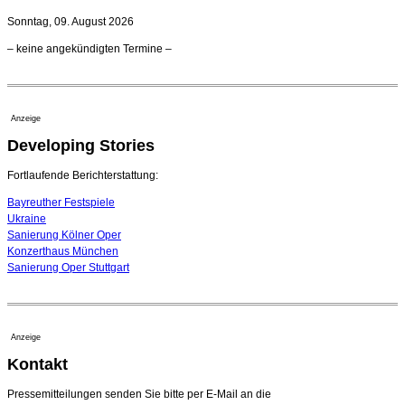
21. Juli 2026 - 13:08 Uhr
Sonntag, 09. August 2026
Opernhäuser gedenken vertriebener jüdischer
– keine angekündigten Termine –
Ensemblemitglieder
20. Juli 2026 - 18:15 Uhr
Bayreuth erwartet prominente Gäste zum Start der
Festspiele
Anzeige
17. Juli 2026 - 18:03 Uhr
Developing Stories
Dirigent Nicolás Pasquet mit Würth-Preis der
Jeunesses Musicales ausgezeichnet
07. August 2026 - 13:20 Uhr
Fortlaufende Berichterstattung:
Bayreuther Festspiele
Ukraine
Sanierung Kölner Oper
Konzerthaus München
Sanierung Oper Stuttgart
Anzeige
Kontakt
Pressemitteilungen senden Sie bitte per E-Mail an die