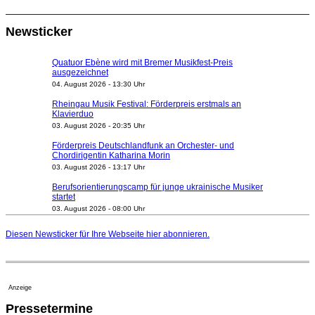
Newsticker
Quatuor Ebène wird mit Bremer Musikfest-Preis
ausgezeichnet
04. August 2026 - 13:30 Uhr
Rheingau Musik Festival: Förderpreis erstmals an
Klavierduo
03. August 2026 - 20:35 Uhr
Förderpreis Deutschlandfunk an Orchester- und
Chordirigentin Katharina Morin
03. August 2026 - 13:17 Uhr
Berufsorientierungscamp für junge ukrainische Musiker
startet
03. August 2026 - 08:00 Uhr
Elena Tzavara wird neue Opernintendantin am
Nationaltheater Mannheim
Diesen Newsticker für Ihre Webseite
hier
abonnieren.
29. Juli 2026 - 11:39 Uhr
Regensburger Generalmusikdirektor Stefan Veselka
geht 2027
23. Juli 2026 - 17:27 Uhr
Anzeige
Kammerorchester Heilbronn: Chefdirigent Risto Joost
Pressetermine
verlängert bis 2030