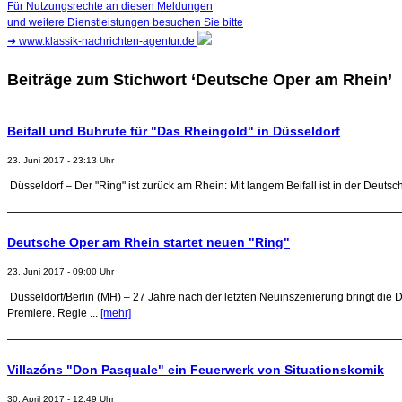
Für Nutzungsrechte an diesen Meldungen
und weitere Dienstleistungen besuchen Sie bitte
➜
www.klassik-nachrichten-agentur.de
Beiträge zum Stichwort ‘Deutsche Oper am Rhein’
Beifall und Buhrufe für "Das Rheingold" in Düsseldorf
23. Juni 2017 - 23:13 Uhr
Düsseldorf – Der "Ring" ist zurück am Rhein: Mit langem Beifall ist in der Deut
Deutsche Oper am Rhein startet neuen "Ring"
23. Juni 2017 - 09:00 Uhr
Düsseldorf/Berlin (MH) – 27 Jahre nach der letzten Neuinszenierung bringt die
Premiere. Regie ...
[mehr]
Villazóns "Don Pasquale" ein Feuerwerk von Situationskomik
30. April 2017 - 12:49 Uhr