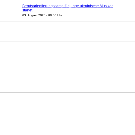
Berufsorientierungscamp für junge ukrainische Musiker
startet
03. August 2026 - 08:00 Uhr
Elena Tzavara wird neue Opernintendantin am
Nationaltheater Mannheim
29. Juli 2026 - 11:39 Uhr
Regensburger Generalmusikdirektor Stefan Veselka
geht 2027
23. Juli 2026 - 17:27 Uhr
Kammerorchester Heilbronn: Chefdirigent Risto Joost
verlängert bis 2030
21. Juli 2026 - 13:08 Uhr
Opernhäuser gedenken vertriebener jüdischer
Ensemblemitglieder
20. Juli 2026 - 18:15 Uhr
Bayreuth erwartet prominente Gäste zum Start der
Festspiele
17. Juli 2026 - 18:03 Uhr
Dirigent Nicolás Pasquet mit Würth-Preis der
Jeunesses Musicales ausgezeichnet
07. August 2026 - 13:20 Uhr