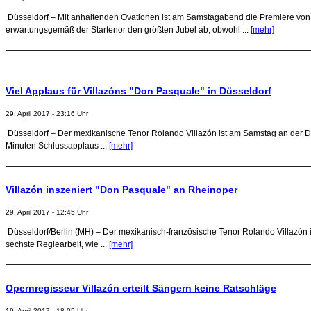
Düsseldorf – Mit anhaltenden Ovationen ist am Samstagabend die Premiere von R
erwartungsgemäß der Startenor den größten Jubel ab, obwohl ...
[mehr]
Viel Applaus für Villazóns "Don Pasquale" in Düsseldorf
29. April 2017 - 23:16 Uhr
Düsseldorf – Der mexikanische Tenor Rolando Villazón ist am Samstag an der D
Minuten Schlussapplaus ...
[mehr]
Villazón inszeniert "Don Pasquale" an Rheinoper
29. April 2017 - 12:45 Uhr
Düsseldorf/Berlin (MH) – Der mexikanisch-französische Tenor Rolando Villazón i
sechste Regiearbeit, wie ...
[mehr]
Opernregisseur Villazón erteilt Sängern keine Ratschläge
19. April 2017 - 18:05 Uhr