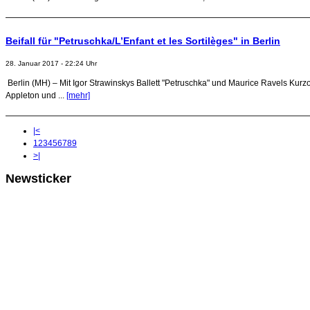
Beifall für "Petruschka/L’Enfant et les Sortilèges" in Berlin
28. Januar 2017 - 22:24 Uhr
Berlin (MH) – Mit Igor Strawinskys Ballett "Petruschka" und Maurice Ravels Kurz
Appleton und ...
[mehr]
|<
1
2
3
4
5
6
7
8
9
>|
Newsticker