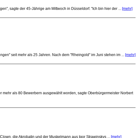
en", sagte der 45-Jährige am Mittwoch in Düsseldorf. "Ich bin hier der ...
[mehr]
gen" seit mehr als 25 Jahren. Nach dem "Rheingold" im Juni stehen im ...
[mehr]
er mehr als 80 Bewerbern ausgewählt worden, sagte Oberbürgermeister Norbert
 Clown, die Akrobatin und der Muskelmann aus Igor Strawinskys ...
[mehr]