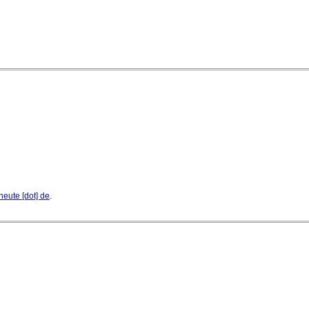
heute [dot] de
.