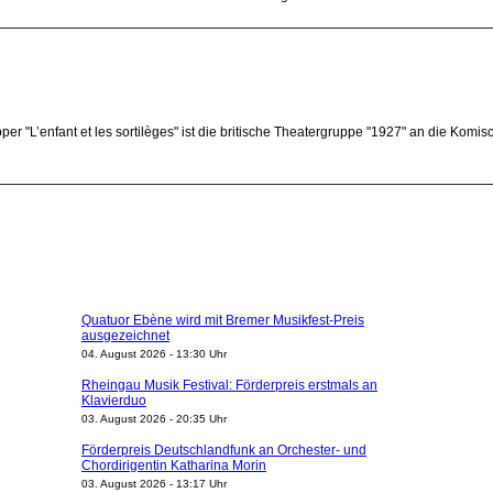
oper "L’enfant et les sortilèges" ist die britische Theatergruppe "1927" an die 
Quatuor Ebène wird mit Bremer Musikfest-Preis
ausgezeichnet
04. August 2026 - 13:30 Uhr
Rheingau Musik Festival: Förderpreis erstmals an
Klavierduo
03. August 2026 - 20:35 Uhr
Förderpreis Deutschlandfunk an Orchester- und
Chordirigentin Katharina Morin
03. August 2026 - 13:17 Uhr