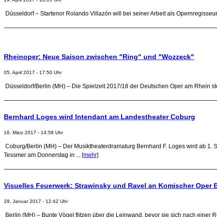
Düsseldorf – Startenor Rolando Villazón will bei seiner Arbeit als Opernregisseur
Rheinoper: Neue Saison zwischen "Ring" und "Wozzeck"
05. April 2017 - 17:50 Uhr
Düsseldorf/Berlin (MH) – Die Spielzeit 2017/18 der Deutschen Oper am Rhein st
Bernhard Loges wird Intendant am Landestheater Coburg
16. März 2017 - 14:58 Uhr
Coburg/Berlin (MH) – Der Musiktheaterdramaturg Bernhard F. Loges wird ab 1. 
Tessmer am Donnerstag in ...
[mehr]
Visuelles Feuerwerk: Strawinsky und Ravel an Komischer Oper B
29. Januar 2017 - 12:42 Uhr
Berlin (MH) – Bunte Vögel flitzen über die Leinwand, bevor sie sich nach einer 