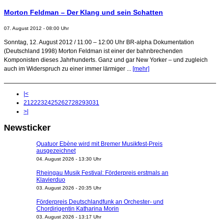
Morton Feldman – Der Klang und sein Schatten
07. August 2012 - 08:00 Uhr
Sonntag, 12. August 2012 / 11:00 – 12:00 Uhr BR-alpha Dokumentation
(Deutschland 1998) Morton Feldman ist einer der bahnbrechenden
Komponisten dieses Jahrhunderts. Ganz und gar New Yorker – und zugleich
auch im Widerspruch zu einer immer lärmiger ...
[mehr]
|<
21
22
23
24
25
26
27
28
29
30
31
>|
Newsticker
Quatuor Ebène wird mit Bremer Musikfest-Preis
ausgezeichnet
04. August 2026 - 13:30 Uhr
Rheingau Musik Festival: Förderpreis erstmals an
Klavierduo
03. August 2026 - 20:35 Uhr
Förderpreis Deutschlandfunk an Orchester- und
Chordirigentin Katharina Morin
03. August 2026 - 13:17 Uhr