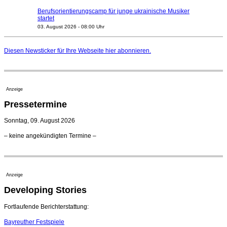
Berufsorientierungscamp für junge ukrainische Musiker
startet
03. August 2026 - 08:00 Uhr
Elena Tzavara wird neue Opernintendantin am
Nationaltheater Mannheim
Diesen Newsticker für Ihre Webseite
hier
abonnieren.
29. Juli 2026 - 11:39 Uhr
Regensburger Generalmusikdirektor Stefan Veselka
geht 2027
23. Juli 2026 - 17:27 Uhr
Anzeige
Kammerorchester Heilbronn: Chefdirigent Risto Joost
Pressetermine
verlängert bis 2030
21. Juli 2026 - 13:08 Uhr
Sonntag, 09. August 2026
Opernhäuser gedenken vertriebener jüdischer
– keine angekündigten Termine –
Ensemblemitglieder
20. Juli 2026 - 18:15 Uhr
Bayreuth erwartet prominente Gäste zum Start der
Festspiele
Anzeige
17. Juli 2026 - 18:03 Uhr
Developing Stories
Dirigent Nicolás Pasquet mit Würth-Preis der
Jeunesses Musicales ausgezeichnet
07. August 2026 - 13:20 Uhr
Fortlaufende Berichterstattung:
Bayreuther Festspiele