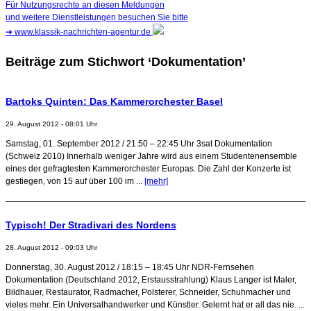
Für Nutzungsrechte an diesen Meldungen
und weitere Dienstleistungen besuchen Sie bitte
➜
www.klassik-nachrichten-agentur.de
Beiträge zum Stichwort ‘Dokumentation’
Bartoks Quinten: Das Kammerorchester Basel
29. August 2012 - 08:01 Uhr
Samstag, 01. September 2012 / 21:50 – 22:45 Uhr 3sat Dokumentation
(Schweiz 2010) Innerhalb weniger Jahre wird aus einem Studentenensemble
eines der gefragtesten Kammerorchester Europas. Die Zahl der Konzerte ist
gestiegen, von 15 auf über 100 im ...
[mehr]
Typisch! Der Stradivari des Nordens
28. August 2012 - 09:03 Uhr
Donnerstag, 30. August 2012 / 18:15 – 18:45 Uhr NDR-Fernsehen
Dokumentation (Deutschland 2012, Erstausstrahlung) Klaus Langer ist Maler,
Bildhauer, Restaurator, Radmacher, Polsterer, Schneider, Schuhmacher und
vieles mehr. Ein Universalhandwerker und Künstler. Gelernt hat er all das nie. ...