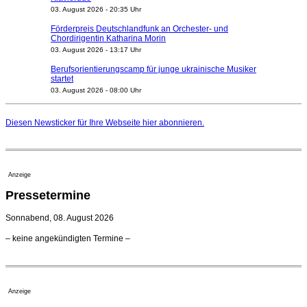
03. August 2026 - 20:35 Uhr
Förderpreis Deutschlandfunk an Orchester- und
Chordirigentin Katharina Morin
03. August 2026 - 13:17 Uhr
Berufsorientierungscamp für junge ukrainische Musiker
startet
03. August 2026 - 08:00 Uhr
Elena Tzavara wird neue Opernintendantin am
Nationaltheater Mannheim
Diesen Newsticker für Ihre Webseite
hier
abonnieren.
29. Juli 2026 - 11:39 Uhr
Regensburger Generalmusikdirektor Stefan Veselka
geht 2027
23. Juli 2026 - 17:27 Uhr
Anzeige
Kammerorchester Heilbronn: Chefdirigent Risto Joost
Pressetermine
verlängert bis 2030
21. Juli 2026 - 13:08 Uhr
Sonnabend, 08. August 2026
Opernhäuser gedenken vertriebener jüdischer
– keine angekündigten Termine –
Ensemblemitglieder
20. Juli 2026 - 18:15 Uhr
Bayreuth erwartet prominente Gäste zum Start der
Festspiele
Anzeige
17. Juli 2026 - 18:03 Uhr