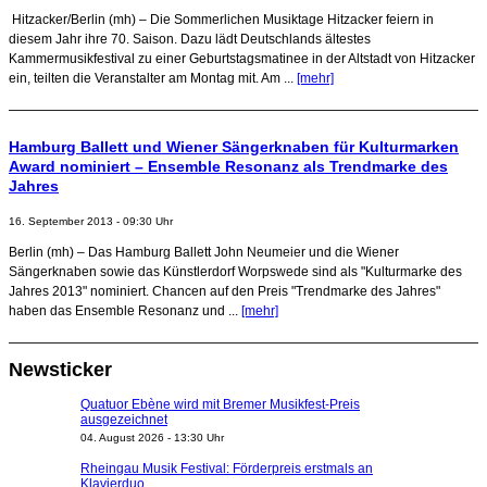
Hitzacker/Berlin (mh) – Die Sommerlichen Musiktage Hitzacker feiern in
diesem Jahr ihre 70. Saison. Dazu lädt Deutschlands ältestes
Kammermusikfestival zu einer Geburtstagsmatinee in der Altstadt von Hitzacker
ein, teilten die Veranstalter am Montag mit. Am ...
[mehr]
Hamburg Ballett und Wiener Sängerknaben für Kulturmarken
Award nominiert – Ensemble Resonanz als Trendmarke des
Jahres
16. September 2013 - 09:30 Uhr
Berlin (mh) – Das Hamburg Ballett John Neumeier und die Wiener
Sängerknaben sowie das Künstlerdorf Worpswede sind als "Kulturmarke des
Jahres 2013" nominiert. Chancen auf den Preis "Trendmarke des Jahres"
haben das Ensemble Resonanz und ...
[mehr]
Newsticker
Quatuor Ebène wird mit Bremer Musikfest-Preis
ausgezeichnet
04. August 2026 - 13:30 Uhr
Rheingau Musik Festival: Förderpreis erstmals an
Klavierduo