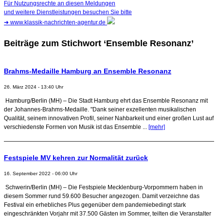
Für Nutzungsrechte an diesen Meldungen
und weitere Dienstleistungen besuchen Sie bitte
➜
www.klassik-nachrichten-agentur.de
Beiträge zum Stichwort ‘Ensemble Resonanz’
Brahms-Medaille Hamburg an Ensemble Resonanz
26. März 2024 - 13:40 Uhr
Hamburg/Berlin (MH) – Die Stadt Hamburg ehrt das Ensemble Resonanz mit
der Johannes-Brahms-Medaille. "Dank seiner exzellenten musikalischen
Qualität, seinem innovativen Profil, seiner Nahbarkeit und einer großen Lust auf
verschiedenste Formen von Musik ist das Ensemble ...
[mehr]
Festspiele MV kehren zur Normalität zurück
16. September 2022 - 06:00 Uhr
Schwerin/Berlin (MH) – Die Festspiele Mecklenburg-Vorpommern haben in
diesem Sommer rund 59.600 Besucher angezogen. Damit verzeichne das
Festival ein erhebliches Plus gegenüber dem pandemiebedingt stark
eingeschränkten Vorjahr mit 37.500 Gästen im Sommer, teilten die Veranstalter