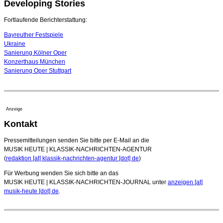
Developing Stories
Dirigent Nicolás Pasquet mit Würth-Preis der
Jeunesses Musicales ausgezeichnet
07. August 2026 - 13:20 Uhr
Fortlaufende Berichterstattung:
Bayreuther Festspiele
Ukraine
Sanierung Kölner Oper
Konzerthaus München
Sanierung Oper Stuttgart
Anzeige
Kontakt
Pressemitteilungen senden Sie bitte per E-Mail an die
MUSIK HEUTE | KLASSIK-NACHRICHTEN-AGENTUR
(
redaktion [at] klassik-nachrichten-agentur [dot] de
)
Für Werbung wenden Sie sich bitte an das
MUSIK HEUTE | KLASSIK-NACHRICHTEN-JOURNAL unter
anzeigen [at]
musik-heute [dot] de
.