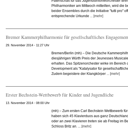
Patenschaft für das Jugendsinfonieorchester Bre
Philharmoniker am Mittwoch mitteilten, wird die
beider Ensembles durch die Initiative "tutti pro" off
entsprechende Urkunde ...
[mehr]
Bremer Kammerphilharmonie für gesellschaftliches Engagement
29. November 2014 - 11:27 Uhr
Bremen/Berlin (mh) – Die Deutsche Kammerphil
diesjährigen Würth Preis der Jeunesses Musical
erhalten. Das Spitzenorchester wirke im Bereich
Development als "Katalysator für gesellschaftli
Zudem begeistere der Klangkörper ...
[mehr]
Erster Bechstein-Wettbewerb für Kinder und Jugendliche
13. November 2014 - 08:00 Uhr
(mh) – Zum ersten Carl Bechstein Wettbewerb fü
haben sich 45 Klavierduos aus ganz Deutschlan
oder an zwei Klavieren treten sie ab Freitag im Ber
Schloss Britz an. ...
[mehr]