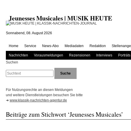
Jeunesses Musicales | MUSIK HEUTE
Sonnabend, 08. August 2026
Home
Service
News-Abo
Mediadaten
Redaktion
Stellenange
Nachrichten
Vorausmeldungen
Rezensionen
Interviews
Porträts
Suchen
Für Nutzungsrechte an diesen Meldungen
und weitere Dienstleistungen besuchen Sie bitte
➜
www.klassik-nachrichten-agentur.de
Beiträge zum Stichwort ‘Jeunesses Musicales’