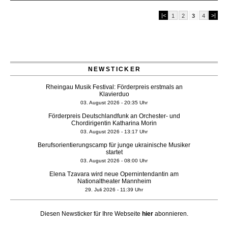
|<
>|
1
2
3
4
NEWSTICKER
Rheingau Musik Festival: Förderpreis erstmals an
Klavierduo
03. August 2026 - 20:35 Uhr
Förderpreis Deutschlandfunk an Orchester- und
Chordirigentin Katharina Morin
03. August 2026 - 13:17 Uhr
Berufsorientierungscamp für junge ukrainische Musiker
startet
03. August 2026 - 08:00 Uhr
Elena Tzavara wird neue Opernintendantin am
Nationaltheater Mannheim
29. Juli 2026 - 11:39 Uhr
Regensburger Generalmusikdirektor Stefan Veselka
geht 2027
Diesen Newsticker für Ihre Webseite
hier
abonnieren.
23. Juli 2026 - 17:27 Uhr