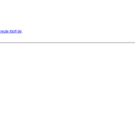
heute [dot] de
.