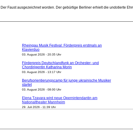
 Der Faust ausgezeichnet worden. Der gebürtige Berliner erhielt die undotierte E
Rheingau Musik Festival: Förderpreis erstmals an
Klavierduo
03. August 2026 - 20:35 Uhr
Förderpreis Deutschlandfunk an Orchester- und
Chordirigentin Katharina Morin
03. August 2026 - 13:17 Uhr
Berufsorientierungscamp für junge ukrainische Musiker
startet
03. August 2026 - 08:00 Uhr
Elena Tzavara wird neue Opernintendantin am
Nationaltheater Mannheim
29. Juli 2026 - 11:39 Uhr
Regensburger Generalmusikdirektor Stefan Veselka
geht 2027
23. Juli 2026 - 17:27 Uhr
Kammerorchester Heilbronn: Chefdirigent Risto Joost