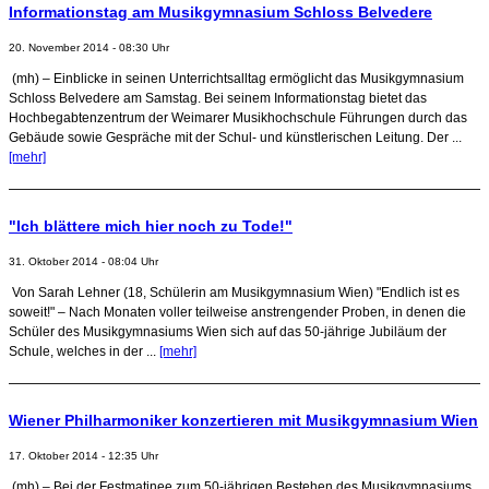
Informationstag am Musikgymnasium Schloss Belvedere
20. November 2014 - 08:30 Uhr
(mh) – Einblicke in seinen Unterrichtsalltag ermöglicht das Musikgymnasium
Schloss Belvedere am Samstag. Bei seinem Informationstag bietet das
Hochbegabtenzentrum der Weimarer Musikhochschule Führungen durch das
Gebäude sowie Gespräche mit der Schul- und künstlerischen Leitung. Der ...
[mehr]
"Ich blättere mich hier noch zu Tode!"
31. Oktober 2014 - 08:04 Uhr
Von Sarah Lehner (18, Schülerin am Musikgymnasium Wien) "Endlich ist es
soweit!" – Nach Monaten voller teilweise anstrengender Proben, in denen die
Schüler des Musikgymnasiums Wien sich auf das 50-jährige Jubiläum der
Schule, welches in der ...
[mehr]
Wiener Philharmoniker konzertieren mit Musikgymnasium Wien
17. Oktober 2014 - 12:35 Uhr
(mh) – Bei der Festmatinee zum 50-jährigen Bestehen des Musikgymnasiums