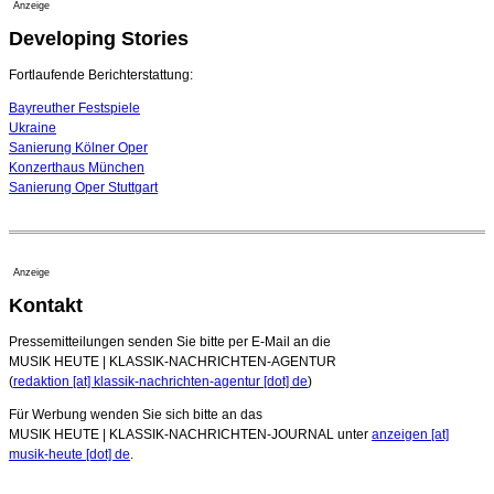
Anzeige
17. Juli 2026 - 18:03 Uhr
Developing Stories
Dirigent Nicolás Pasquet mit Würth-Preis der
Jeunesses Musicales ausgezeichnet
07. August 2026 - 13:20 Uhr
Fortlaufende Berichterstattung:
Bayreuther Festspiele
Ukraine
Sanierung Kölner Oper
Konzerthaus München
Sanierung Oper Stuttgart
Anzeige
Kontakt
Pressemitteilungen senden Sie bitte per E-Mail an die
MUSIK HEUTE | KLASSIK-NACHRICHTEN-AGENTUR
(
redaktion [at] klassik-nachrichten-agentur [dot] de
)
Für Werbung wenden Sie sich bitte an das
MUSIK HEUTE | KLASSIK-NACHRICHTEN-JOURNAL unter
anzeigen [at]
musik-heute [dot] de
.