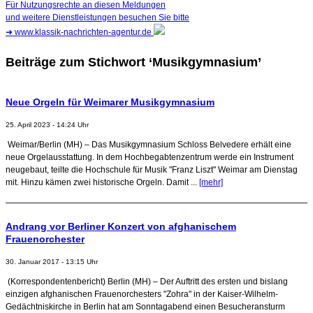
Für Nutzungsrechte an diesen Meldungen
und weitere Dienstleistungen besuchen Sie bitte
➜
www.klassik-nachrichten-agentur.de
Beiträge zum Stichwort ‘Musikgymnasium’
Neue Orgeln für Weimarer Musikgymnasium
25. April 2023 - 14:24 Uhr
Weimar/Berlin (MH) – Das Musikgymnasium Schloss Belvedere erhält eine
neue Orgelausstattung. In dem Hochbegabtenzentrum werde ein Instrument
neugebaut, teilte die Hochschule für Musik "Franz Liszt" Weimar am Dienstag
mit. Hinzu kämen zwei historische Orgeln. Damit ...
[mehr]
Andrang vor Berliner Konzert von afghanischem
Frauenorchester
30. Januar 2017 - 13:15 Uhr
(Korrespondentenbericht) Berlin (MH) – Der Auftritt des ersten und bislang
einzigen afghanischen Frauenorchesters "Zohra" in der Kaiser-Wilhelm-
Gedächtniskirche in Berlin hat am Sonntagabend einen Besucheransturm