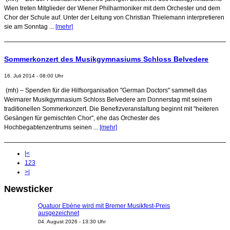
Wien treten Mitglieder der Wiener Philharmoniker mit dem Orchester und dem
Chor der Schule auf. Unter der Leitung von Christian Thielemann interpretieren
sie am Sonntag ...
[mehr]
Sommerkonzert des Musikgymnasiums Schloss Belvedere
16. Juli 2014 - 08:00 Uhr
(mh) – Spenden für die Hilfsorganisation "German Doctors" sammelt das
Weimarer Musikgymnasium Schloss Belvedere am Donnerstag mit seinem
traditionellen Sommerkonzert. Die Benefizveranstaltung beginnt mit "heiteren
Gesängen für gemischten Chor", ehe das Orchester des
Hochbegabtenzentrums seinen ...
[mehr]
|<
1
2
3
>|
Newsticker
Quatuor Ebène wird mit Bremer Musikfest-Preis
ausgezeichnet
04. August 2026 - 13:30 Uhr