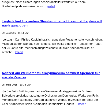
ausgelöst. Nach Schätzungen des Veranstalters warteten auf dem
Breitscheidplatz zeitweise bis zu ...
[mehr]
Täglich fünf bis sieben Stunden üben – Posaunist Kaptain will
nach ganz oben
09. Juli 2015 - 11:14 Uhr
Leipzig – Carl-Philipp Kaptain hat sich ganz dem Posaunenspiel verschrieben.
Mit neun Jahren war das noch anders: "Ich wollte eigentlich Tuba lernen", sagt
der 25 Jahre alte, mehrfach ausgezeichnete Musiker. Aber damals sei er
schlicht ...
[mehr]
Konzert am Weimarer Musikgymnasium sammelt Spenden für
soziale Zwecke
25. März 2015 - 10:35 Uhr
(mh) – Beim Frühlingskonzert am Weimarer Musikgymnasium Schloss
Belvedere spielt das hauseigene Orchester am Donnerstag Werke von Felix
Mendelssohn Bartholdy und Carl Maria von Weber. Im zweiten Teil singt der
Chor Arrangements von "Comedian Harmonists"-Liedern. ...
[mehr]