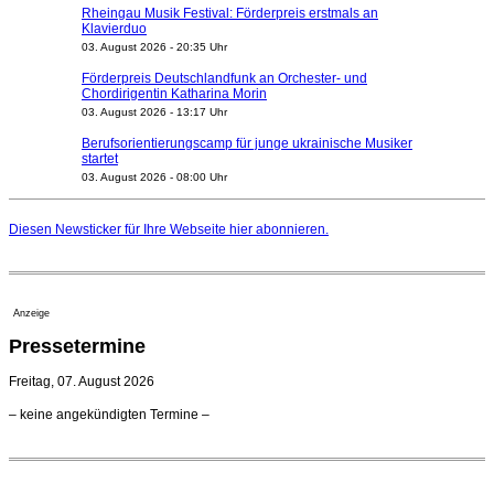
Rheingau Musik Festival: Förderpreis erstmals an
Klavierduo
03. August 2026 - 20:35 Uhr
Förderpreis Deutschlandfunk an Orchester- und
Chordirigentin Katharina Morin
03. August 2026 - 13:17 Uhr
Berufsorientierungscamp für junge ukrainische Musiker
startet
03. August 2026 - 08:00 Uhr
Elena Tzavara wird neue Opernintendantin am
Nationaltheater Mannheim
Diesen Newsticker für Ihre Webseite
hier
abonnieren.
29. Juli 2026 - 11:39 Uhr
Regensburger Generalmusikdirektor Stefan Veselka
geht 2027
23. Juli 2026 - 17:27 Uhr
Anzeige
Kammerorchester Heilbronn: Chefdirigent Risto Joost
Pressetermine
verlängert bis 2030
21. Juli 2026 - 13:08 Uhr
Freitag, 07. August 2026
Opernhäuser gedenken vertriebener jüdischer
– keine angekündigten Termine –
Ensemblemitglieder
20. Juli 2026 - 18:15 Uhr
Bayreuth erwartet prominente Gäste zum Start der
Festspiele