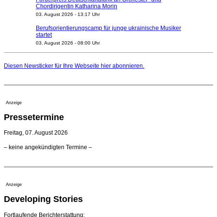
Chordirigentin Katharina Morin
03. August 2026 - 13:17 Uhr
Berufsorientierungscamp für junge ukrainische Musiker
startet
03. August 2026 - 08:00 Uhr
Elena Tzavara wird neue Opernintendantin am
Nationaltheater Mannheim
Diesen Newsticker für Ihre Webseite
hier
abonnieren.
29. Juli 2026 - 11:39 Uhr
Regensburger Generalmusikdirektor Stefan Veselka
geht 2027
23. Juli 2026 - 17:27 Uhr
Anzeige
Kammerorchester Heilbronn: Chefdirigent Risto Joost
Pressetermine
verlängert bis 2030
21. Juli 2026 - 13:08 Uhr
Freitag, 07. August 2026
Opernhäuser gedenken vertriebener jüdischer
– keine angekündigten Termine –
Ensemblemitglieder
20. Juli 2026 - 18:15 Uhr
Bayreuth erwartet prominente Gäste zum Start der
Festspiele
Anzeige
17. Juli 2026 - 18:03 Uhr
Developing Stories
Dirigent Nicolás Pasquet mit Würth-Preis der
Jeunesses Musicales ausgezeichnet
07. August 2026 - 13:20 Uhr
Fortlaufende Berichterstattung: