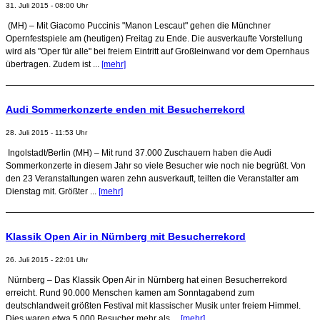
31. Juli 2015 - 08:00 Uhr
(MH) – Mit Giacomo Puccinis "Manon Lescaut" gehen die Münchner
Opernfestspiele am (heutigen) Freitag zu Ende. Die ausverkaufte Vorstellung
wird als "Oper für alle" bei freiem Eintritt auf Großleinwand vor dem Opernhaus
übertragen. Zudem ist ...
[mehr]
Audi Sommerkonzerte enden mit Besucherrekord
28. Juli 2015 - 11:53 Uhr
Ingolstadt/Berlin (MH) – Mit rund 37.000 Zuschauern haben die Audi
Sommerkonzerte in diesem Jahr so viele Besucher wie noch nie begrüßt. Von
den 23 Veranstaltungen waren zehn ausverkauft, teilten die Veranstalter am
Dienstag mit. Größter ...
[mehr]
Klassik Open Air in Nürnberg mit Besucherrekord
26. Juli 2015 - 22:01 Uhr
Nürnberg – Das Klassik Open Air in Nürnberg hat einen Besucherrekord
erreicht. Rund 90.000 Menschen kamen am Sonntagabend zum
deutschlandweit größten Festival mit klassischer Musik unter freiem Himmel.
Dies waren etwa 5.000 Besucher mehr als ...
[mehr]