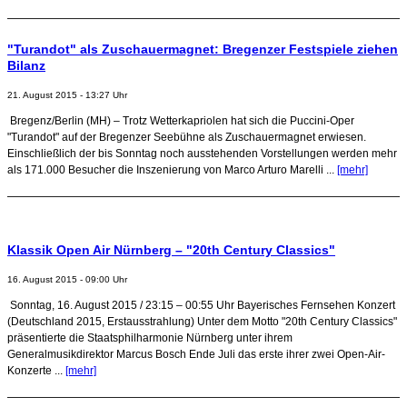
"Turandot" als Zuschauermagnet: Bregenzer Festspiele ziehen
Bilanz
21. August 2015 - 13:27 Uhr
Bregenz/Berlin (MH) – Trotz Wetterkapriolen hat sich die Puccini-Oper
"Turandot" auf der Bregenzer Seebühne als Zuschauermagnet erwiesen.
Einschließlich der bis Sonntag noch ausstehenden Vorstellungen werden mehr
als 171.000 Besucher die Inszenierung von Marco Arturo Marelli ...
[mehr]
Klassik Open Air Nürnberg – "20th Century Classics"
16. August 2015 - 09:00 Uhr
Sonntag, 16. August 2015 / 23:15 – 00:55 Uhr Bayerisches Fernsehen Konzert
(Deutschland 2015, Erstausstrahlung) Unter dem Motto "20th Century Classics"
präsentierte die Staatsphilharmonie Nürnberg unter ihrem
Generalmusikdirektor Marcus Bosch Ende Juli das erste ihrer zwei Open-Air-
Konzerte ...
[mehr]