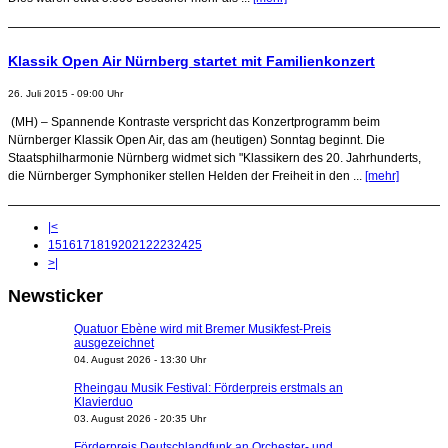
Klassik Open Air Nürnberg startet mit Familienkonzert
26. Juli 2015 - 09:00 Uhr
(MH) – Spannende Kontraste verspricht das Konzertprogramm beim
Nürnberger Klassik Open Air, das am (heutigen) Sonntag beginnt. Die
Staatsphilharmonie Nürnberg widmet sich "Klassikern des 20. Jahrhunderts,
die Nürnberger Symphoniker stellen Helden der Freiheit in den ...
[mehr]
|<
15
16
17
18
19
20
21
22
23
24
25
>|
Newsticker
Quatuor Ebène wird mit Bremer Musikfest-Preis
ausgezeichnet
04. August 2026 - 13:30 Uhr
Rheingau Musik Festival: Förderpreis erstmals an
Klavierduo
03. August 2026 - 20:35 Uhr
Förderpreis Deutschlandfunk an Orchester- und