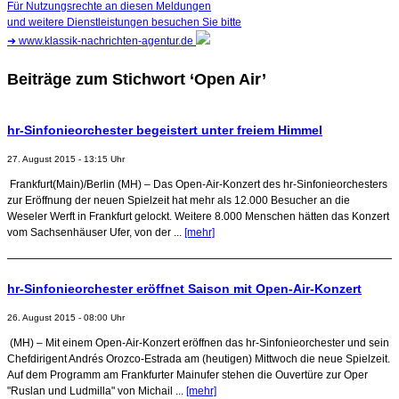
Für Nutzungsrechte an diesen Meldungen
und weitere Dienstleistungen besuchen Sie bitte
➜
www.klassik-nachrichten-agentur.de
Beiträge zum Stichwort ‘Open Air’
hr-Sinfonieorchester begeistert unter freiem Himmel
27. August 2015 - 13:15 Uhr
Frankfurt(Main)/Berlin (MH) – Das Open-Air-Konzert des hr-Sinfonieorchesters
zur Eröffnung der neuen Spielzeit hat mehr als 12.000 Besucher an die
Weseler Werft in Frankfurt gelockt. Weitere 8.000 Menschen hätten das Konzert
vom Sachsenhäuser Ufer, von der ...
[mehr]
hr-Sinfonieorchester eröffnet Saison mit Open-Air-Konzert
26. August 2015 - 08:00 Uhr
(MH) – Mit einem Open-Air-Konzert eröffnen das hr-Sinfonieorchester und sein
Chefdirigent Andrés Orozco-Estrada am (heutigen) Mittwoch die neue Spielzeit.
Auf dem Programm am Frankfurter Mainufer stehen die Ouvertüre zur Oper
"Ruslan und Ludmilla" von Michail ...
[mehr]