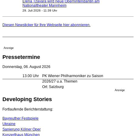
Elena Tzavara wird neue Opernintendantin am
Nationaltheater Mannheim
29. Juli 2026 - 11:39 Uhr
Regensburger Generalmusikdirektor Stefan Veselka
geht 2027
Diesen Newsticker für Ihre Webseite
hier
abonnieren.
23. Juli 2026 - 17:27 Uhr
Kammerorchester Heilbronn: Chefdirigent Risto Joost
verlängert bis 2030
21. Juli 2026 - 13:08 Uhr
Anzeige
Opernhäuser gedenken vertriebener jüdischer
Pressetermine
Ensemblemitglieder
20. Juli 2026 - 18:15 Uhr
Donnerstag, 06. August 2026
Bayreuth erwartet prominente Gäste zum Start der
13.00 Uhr
PK Wiener Philharmoniker zu Saison
Festspiele
2026/27 u.a. Themen
17. Juli 2026 - 18:03 Uhr
Ort: Salzburg
Düsseldorfer Stadtrat beendet Pläne für Opernhaus-
Anzeige
Neubau
Developing Stories
16. Juli 2026 - 22:49 Uhr
Quatuor Ebène wird mit Bremer Musikfest-Preis
Fortlaufende Berichterstattung:
ausgezeichnet
04. August 2026 - 13:30 Uhr
Bayreuther Festspiele
Ukraine
Sanierung Kölner Oper
Konzerthaus München