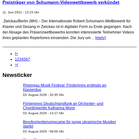
Preisträger von Schumann-Videowettbewerb verkündet
11. Juni 2021 - 13:15 Uhr
Zwickau/Berlin (MH) – Der Internationale Robert-Schumann-Wettbewerb für
Klavier und Gesang in Zwickau ist in digitaler Form zu Ende gegangen. Nach
der Absage des Präsenzwettbewerbs konnten interessierte Teilnehmer Videos
ihres geplanten Repertoires einsenden. Die Jury um ...
[mehr]
|<
1
2
3
4
5
6
7
>|
Newsticker
Rheingau Musik Festival: Förderpreis erstmals an
Klavierduo
03. August 2026 - 20:35 Uhr
Förderpreis Deutschlandfunk an Orchester- und
Chordirigentin Katharina Morin
03. August 2026 - 13:17 Uhr
Berufsorientierungscamp für junge ukrainische Musiker
startet
03. August 2026 - 08:00 Uhr