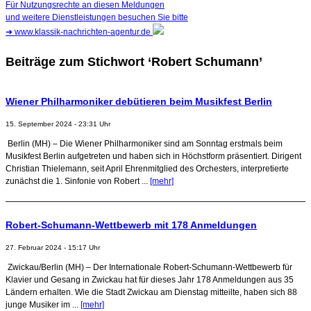
Für Nutzungsrechte an diesen Meldungen
und weitere Dienstleistungen besuchen Sie bitte
➜
www.klassik-nachrichten-agentur.de
Beiträge zum Stichwort ‘Robert Schumann’
Wiener Philharmoniker debütieren beim Musikfest Berlin
15. September 2024 - 23:31 Uhr
Berlin (MH) – Die Wiener Philharmoniker sind am Sonntag erstmals beim
Musikfest Berlin aufgetreten und haben sich in Höchstform präsentiert. Dirigent
Christian Thielemann, seit April Ehrenmitglied des Orchesters, interpretierte
zunächst die 1. Sinfonie von Robert ...
[mehr]
Robert-Schumann-Wettbewerb mit 178 Anmeldungen
27. Februar 2024 - 15:17 Uhr
Zwickau/Berlin (MH) – Der Internationale Robert-Schumann-Wettbewerb für
Klavier und Gesang in Zwickau hat für dieses Jahr 178 Anmeldungen aus 35
Ländern erhalten. Wie die Stadt Zwickau am Dienstag mitteilte, haben sich 88
junge Musiker im ...
[mehr]