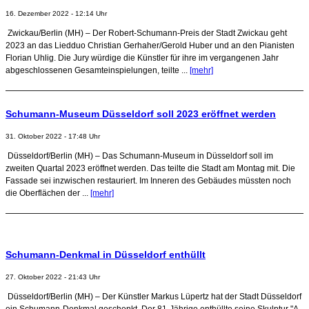
16. Dezember 2022 - 12:14 Uhr
Zwickau/Berlin (MH) – Der Robert-Schumann-Preis der Stadt Zwickau geht
2023 an das Liedduo Christian Gerhaher/Gerold Huber und an den Pianisten
Florian Uhlig. Die Jury würdige die Künstler für ihre im vergangenen Jahr
abgeschlossenen Gesamteinspielungen, teilte ...
[mehr]
Schumann-Museum Düsseldorf soll 2023 eröffnet werden
31. Oktober 2022 - 17:48 Uhr
Düsseldorf/Berlin (MH) – Das Schumann-Museum in Düsseldorf soll im
zweiten Quartal 2023 eröffnet werden. Das teilte die Stadt am Montag mit. Die
Fassade sei inzwischen restauriert. Im Inneren des Gebäudes müssten noch
die Oberflächen der ...
[mehr]
Schumann-Denkmal in Düsseldorf enthüllt
27. Oktober 2022 - 21:43 Uhr
Düsseldorf/Berlin (MH) – Der Künstler Markus Lüpertz hat der Stadt Düsseldorf
ein Schumann-Denkmal geschenkt. Der 81-Jährige enthüllte seine Skulptur "A