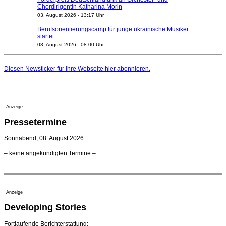
Chordirigentin Katharina Morin
03. August 2026 - 13:17 Uhr
Berufsorientierungscamp für junge ukrainische Musiker
startet
03. August 2026 - 08:00 Uhr
Elena Tzavara wird neue Opernintendantin am
Nationaltheater Mannheim
Diesen Newsticker für Ihre Webseite
hier
abonnieren.
29. Juli 2026 - 11:39 Uhr
Regensburger Generalmusikdirektor Stefan Veselka
geht 2027
23. Juli 2026 - 17:27 Uhr
Anzeige
Kammerorchester Heilbronn: Chefdirigent Risto Joost
Pressetermine
verlängert bis 2030
21. Juli 2026 - 13:08 Uhr
Sonnabend, 08. August 2026
Opernhäuser gedenken vertriebener jüdischer
– keine angekündigten Termine –
Ensemblemitglieder
20. Juli 2026 - 18:15 Uhr
Bayreuth erwartet prominente Gäste zum Start der
Festspiele
Anzeige
17. Juli 2026 - 18:03 Uhr
Developing Stories
Dirigent Nicolás Pasquet mit Würth-Preis der
Jeunesses Musicales ausgezeichnet
07. August 2026 - 13:20 Uhr
Fortlaufende Berichterstattung: