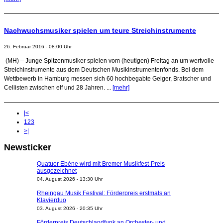
Nachwuchsmusiker spielen um teure Streichinstrumente
26. Februar 2016 - 08:00 Uhr
(MH) – Junge Spitzenmusiker spielen vom (heutigen) Freitag an um wertvolle
Streichinstrumente aus dem Deutschen Musikinstrumentenfonds. Bei dem
Wettbewerb in Hamburg messen sich 60 hochbegabte Geiger, Bratscher und
Cellisten zwischen elf und 28 Jahren. ...
[mehr]
|<
1
2
3
>|
Newsticker
Quatuor Ebène wird mit Bremer Musikfest-Preis
ausgezeichnet
04. August 2026 - 13:30 Uhr
Rheingau Musik Festival: Förderpreis erstmals an
Klavierduo
03. August 2026 - 20:35 Uhr
Förderpreis Deutschlandfunk an Orchester- und