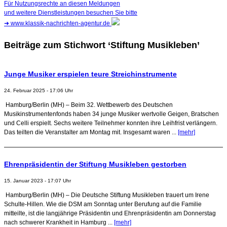
Für Nutzungsrechte an diesen Meldungen
und weitere Dienstleistungen besuchen Sie bitte
➜
www.klassik-nachrichten-agentur.de
Beiträge zum Stichwort ‘Stiftung Musikleben’
Junge Musiker erspielen teure Streichinstrumente
24. Februar 2025 - 17:06 Uhr
Hamburg/Berlin (MH) – Beim 32. Wettbewerb des Deutschen
Musikinstrumentenfonds haben 34 junge Musiker wertvolle Geigen, Bratschen
und Celli erspielt. Sechs weitere Teilnehmer konnten ihre Leihfrist verlängern.
Das teilten die Veranstalter am Montag mit. Insgesamt waren ...
[mehr]
Ehrenpräsidentin der Stiftung Musikleben gestorben
15. Januar 2023 - 17:07 Uhr
Hamburg/Berlin (MH) – Die Deutsche Stiftung Musikleben trauert um Irene
Schulte-Hillen. Wie die DSM am Sonntag unter Berufung auf die Familie
mitteilte, ist die langjährige Präsidentin und Ehrenpräsidentin am Donnerstag
nach schwerer Krankheit in Hamburg ...
[mehr]