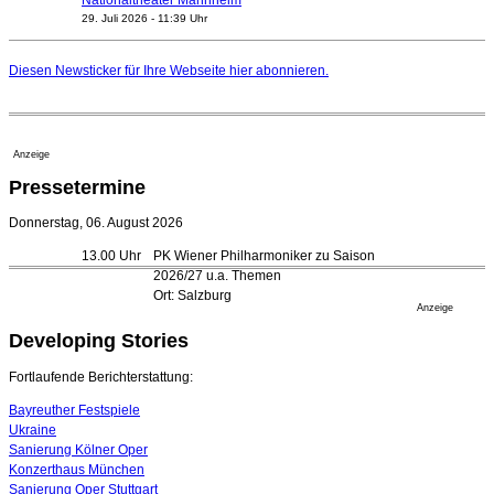
29. Juli 2026 - 11:39 Uhr
Regensburger Generalmusikdirektor Stefan Veselka
geht 2027
Diesen Newsticker für Ihre Webseite
hier
abonnieren.
23. Juli 2026 - 17:27 Uhr
Kammerorchester Heilbronn: Chefdirigent Risto Joost
verlängert bis 2030
21. Juli 2026 - 13:08 Uhr
Anzeige
Opernhäuser gedenken vertriebener jüdischer
Pressetermine
Ensemblemitglieder
20. Juli 2026 - 18:15 Uhr
Donnerstag, 06. August 2026
Bayreuth erwartet prominente Gäste zum Start der
13.00 Uhr
PK Wiener Philharmoniker zu Saison
Festspiele
2026/27 u.a. Themen
17. Juli 2026 - 18:03 Uhr
Ort: Salzburg
Düsseldorfer Stadtrat beendet Pläne für Opernhaus-
Anzeige
Neubau
Developing Stories
16. Juli 2026 - 22:49 Uhr
Quatuor Ebène wird mit Bremer Musikfest-Preis
Fortlaufende Berichterstattung:
ausgezeichnet
04. August 2026 - 13:30 Uhr
Bayreuther Festspiele
Ukraine
Sanierung Kölner Oper
Konzerthaus München
Sanierung Oper Stuttgart