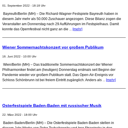
01. September 2022 - 18:18 Uhr
Bayreuth/Berlin (MH) – Die Richard-Wagner-Festspiele Bayreuth haben in
diesem Jahr mehr als 50.000 Zuschauer angezogen. Diese Bilanz zogen die
Veranstalter am Donnerstag nach 29 Aufführungen im Festspielhaus. Damit
konnte das Opernfestival nicht ganz an die ...
[mehr]
Wiener Sommernachtskonzert vor großem Publikum
16. Juni 2022 - 10:00 Uhr
Wien/Berlin (MH) – Das traditionelle Sommernachtskonzert der Wiener
Philharmoniker findet am (heutigen) Donnerstag erstmals seit Beginn der
Pandemie wieder vor großem Publikum statt. Das Open-Air-Ereignis vor
Schloss Schönbrunn ist bei freiem Eintritt zugänglich. Anders als ...
[mehr]
Osterfestspiele Baden-Baden mit russischer Musik
22. März 2022 - 18:00 Uhr
Baden-Baden/Berlin (MH) – Die Osterfestspiele Baden-Baden stellen in
diesem Jahr Werke von Peter Tschaikowsky und Igor Strawinsky in den