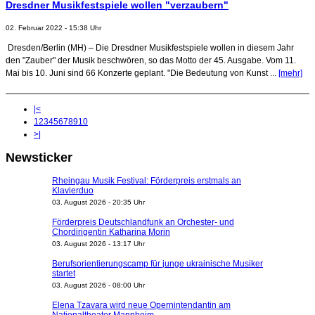
Dresdner Musikfestspiele wollen "verzaubern"
02. Februar 2022 - 15:38 Uhr
Dresden/Berlin (MH) – Die Dresdner Musikfestspiele wollen in diesem Jahr
den "Zauber" der Musik beschwören, so das Motto der 45. Ausgabe. Vom 11.
Mai bis 10. Juni sind 66 Konzerte geplant. "Die Bedeutung von Kunst ...
[mehr]
|<
1
2
3
4
5
6
7
8
9
10
>|
Newsticker
Rheingau Musik Festival: Förderpreis erstmals an
Klavierduo
03. August 2026 - 20:35 Uhr
Förderpreis Deutschlandfunk an Orchester- und
Chordirigentin Katharina Morin
03. August 2026 - 13:17 Uhr
Berufsorientierungscamp für junge ukrainische Musiker
startet
03. August 2026 - 08:00 Uhr
Elena Tzavara wird neue Opernintendantin am
Nationaltheater Mannheim