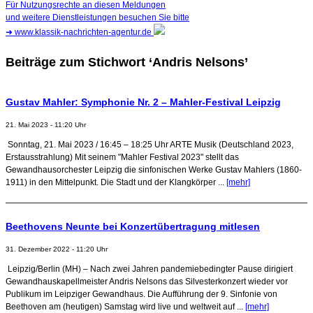
Für Nutzungsrechte an diesen Meldungen
und weitere Dienstleistungen besuchen Sie bitte
➜
www.klassik-nachrichten-agentur.de
Beiträge zum Stichwort ‘Andris Nelsons’
Gustav Mahler: Symphonie Nr. 2 – Mahler-Festival Leipzig
21. Mai 2023 - 11:20 Uhr
Sonntag, 21. Mai 2023 / 16:45 – 18:25 Uhr ARTE Musik (Deutschland 2023,
Erstausstrahlung) Mit seinem "Mahler Festival 2023" stellt das
Gewandhausorchester Leipzig die sinfonischen Werke Gustav Mahlers (1860-
1911) in den Mittelpunkt. Die Stadt und der Klangkörper ...
[mehr]
Beethovens Neunte bei Konzertübertragung mitlesen
31. Dezember 2022 - 11:20 Uhr
Leipzig/Berlin (MH) – Nach zwei Jahren pandemiebedingter Pause dirigiert
Gewandhauskapellmeister Andris Nelsons das Silvesterkonzert wieder vor
Publikum im Leipziger Gewandhaus. Die Aufführung der 9. Sinfonie von
Beethoven am (heutigen) Samstag wird live und weltweit auf ...
[mehr]