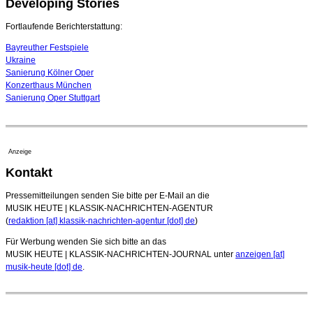
Developing Stories
16. Juli 2026 - 22:49 Uhr
Quatuor Ebène wird mit Bremer Musikfest-Preis
Fortlaufende Berichterstattung:
ausgezeichnet
04. August 2026 - 13:30 Uhr
Bayreuther Festspiele
Ukraine
Sanierung Kölner Oper
Konzerthaus München
Sanierung Oper Stuttgart
Anzeige
Kontakt
Pressemitteilungen senden Sie bitte per E-Mail an die
MUSIK HEUTE | KLASSIK-NACHRICHTEN-AGENTUR
(
redaktion [at] klassik-nachrichten-agentur [dot] de
)
Für Werbung wenden Sie sich bitte an das
MUSIK HEUTE | KLASSIK-NACHRICHTEN-JOURNAL unter
anzeigen [at]
musik-heute [dot] de
.