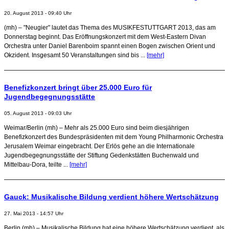
20. August 2013 - 09:40 Uhr
(mh) – "Neugier" lautet das Thema des MUSIKFESTUTTGART 2013, das am
Donnerstag beginnt. Das Eröffnungskonzert mit dem West-Eastern Divan
Orchestra unter Daniel Barenboim spannt einen Bogen zwischen Orient und
Okzident. Insgesamt 50 Veranstaltungen sind bis ...
[mehr]
Benefizkonzert bringt über 25.000 Euro für
Jugendbegegnungsstätte
05. August 2013 - 09:03 Uhr
Weimar/Berlin (mh) – Mehr als 25.000 Euro sind beim diesjährigen
Benefizkonzert des Bundespräsidenten mit dem Young Philharmonic Orchestra
Jerusalem Weimar eingebracht. Der Erlös gehe an die Internationale
Jugendbegegnungsstätte der Stiftung Gedenkstätten Buchenwald und
Mittelbau-Dora, teilte ...
[mehr]
Gauck: Musikalische Bildung verdient höhere Wertschätzung
27. Mai 2013 - 14:57 Uhr
Berlin (mh) – Musikalische Bildung hat eine höhere Wertschätzung verdient, als