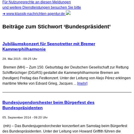
Für Nutzungsrechte an diesen Meldungen
und weitere Dienstleistungen besuchen Sie bitte
➜
www.klassik-nachrichten-agentur.de
Beiträge zum Stichwort ‘Bundespräsident’
Jubiläumskonzert für Seenotretter mit Bremer
Kammerphilharmonie
29. Mai 2015 - 09:25 Uhr
Bremen (MH) – Zum 150. Geburtstag der Deutschen Gesellschaft zur Rettung
Schiffbrüchiger (DGzRS) gestaltet die Kammerphilharmonie Bremen am
(heutigen) Freitag das Festkonzert. Unter der Leitung von Alejo Pérez erklingen
maritime Werke von Edvard Grieg, Jacques ...
[mehr]
Bundesjugendorchester beim Bürgerfest des
Bundespräsidenten
05. September 2014 - 09:20 Uhr
(mh) – Das Bundesjugendorchester konzertiert am Samstag beim Bürgerfest
des Bundespräsidenten. Unter der Leitung von Howard Griffith führen die