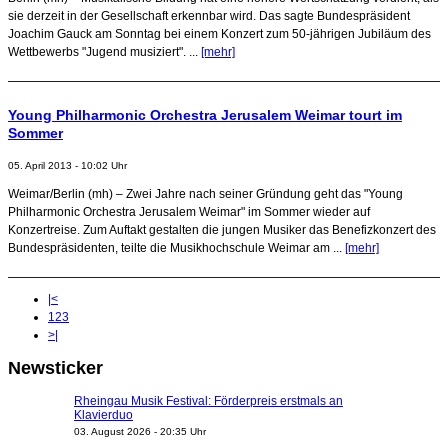
sie derzeit in der Gesellschaft erkennbar wird. Das sagte Bundespräsident
Joachim Gauck am Sonntag bei einem Konzert zum 50-jährigen Jubiläum des
Wettbewerbs "Jugend musiziert". ...
[mehr]
Young Philharmonic Orchestra Jerusalem Weimar tourt im
Sommer
05. April 2013 - 10:02 Uhr
Weimar/Berlin (mh) – Zwei Jahre nach seiner Gründung geht das "Young
Philharmonic Orchestra Jerusalem Weimar" im Sommer wieder auf
Konzertreise. Zum Auftakt gestalten die jungen Musiker das Benefizkonzert des
Bundespräsidenten, teilte die Musikhochschule Weimar am ...
[mehr]
|<
1
2
3
>|
Newsticker
Rheingau Musik Festival: Förderpreis erstmals an
Klavierduo
03. August 2026 - 20:35 Uhr