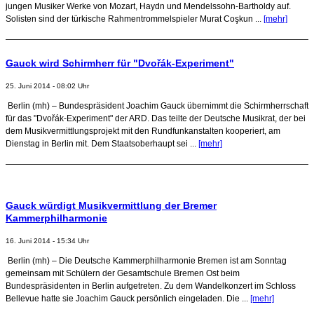
jungen Musiker Werke von Mozart, Haydn und Mendelssohn-Bartholdy auf.
Solisten sind der türkische Rahmentrommelspieler Murat Coşkun ...
[mehr]
Gauck wird Schirmherr für "Dvořák-Experiment"
25. Juni 2014 - 08:02 Uhr
Berlin (mh) – Bundespräsident Joachim Gauck übernimmt die Schirmherrschaft
für das "Dvořák-Experiment" der ARD. Das teilte der Deutsche Musikrat, der bei
dem Musikvermittlungsprojekt mit den Rundfunkanstalten kooperiert, am
Dienstag in Berlin mit. Dem Staatsoberhaupt sei ...
[mehr]
Gauck würdigt Musikvermittlung der Bremer
Kammerphilharmonie
16. Juni 2014 - 15:34 Uhr
Berlin (mh) – Die Deutsche Kammerphilharmonie Bremen ist am Sonntag
gemeinsam mit Schülern der Gesamtschule Bremen Ost beim
Bundespräsidenten in Berlin aufgetreten. Zu dem Wandelkonzert im Schloss
Bellevue hatte sie Joachim Gauck persönlich eingeladen. Die ...
[mehr]