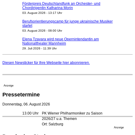
Förderpreis Deutschlandfunk an Orchester- und
Chordirigentin Katharina Morin
03. August 2026 - 13:17 Uhr
Berufsorientierungscamp für junge ukrainische Musiker
startet
03. August 2026 - 08:00 Uhr
Elena Tzavara wird neue Opernintendantin am
Nationaltheater Mannheim
29. Juli 2026 - 11:39 Uhr
Regensburger Generalmusikdirektor Stefan Veselka
geht 2027
Diesen Newsticker für Ihre Webseite
hier
abonnieren.
23. Juli 2026 - 17:27 Uhr
Kammerorchester Heilbronn: Chefdirigent Risto Joost
verlängert bis 2030
21. Juli 2026 - 13:08 Uhr
Anzeige
Opernhäuser gedenken vertriebener jüdischer
Pressetermine
Ensemblemitglieder
20. Juli 2026 - 18:15 Uhr
Donnerstag, 06. August 2026
Bayreuth erwartet prominente Gäste zum Start der
13.00 Uhr
PK Wiener Philharmoniker zu Saison
Festspiele
2026/27 u.a. Themen
17. Juli 2026 - 18:03 Uhr
Ort: Salzburg
Düsseldorfer Stadtrat beendet Pläne für Opernhaus-
Anzeige
Neubau