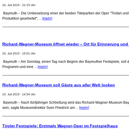
24. Juli 2015 - 21:15 Uhr
Bayreuth – Die Umbesetzung einer der beiden Titelpartien der Oper "Tristan und 
Produktion gearbeitet", ...
[mehr]
Richard-Wagner-Museum öffnet wieder – Ort für Erinnerung und
24. Juli 2015 - 15:01 Uhr
Bayreuth – Am Sonntag, einen Tag nach Beginn der Bayreuther Festspiele, soll
Programm und eine ...
[mehr]
Richard-Wagner-Museum soll Gäste aus aller Welt locken
24. Juli 2015 - 14:54 Uhr
Bayreuth – Nach fünfjähriger Schließung wird das Richard-Wagner-Museum Bayreu
sein, sagte Museumdirektor Sven Friedrich am ...
[mehr]
Tiroler Festspiele: Erstmals Wagner-Oper im Festspielhaus