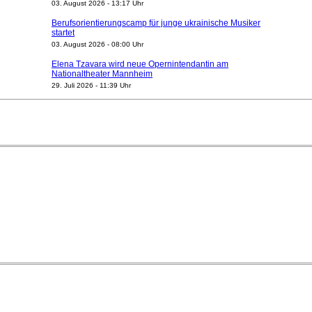
03. August 2026 - 13:17 Uhr
Berufsorientierungscamp für junge ukrainische Musiker
startet
03. August 2026 - 08:00 Uhr
Elena Tzavara wird neue Opernintendantin am
Nationaltheater Mannheim
29. Juli 2026 - 11:39 Uhr
Regensburger Generalmusikdirektor Stefan Veselka
geht 2027
23. Juli 2026 - 17:27 Uhr
Kammerorchester Heilbronn: Chefdirigent Risto Joost
verlängert bis 2030
21. Juli 2026 - 13:08 Uhr
Opernhäuser gedenken vertriebener jüdischer
Ensemblemitglieder
20. Juli 2026 - 18:15 Uhr
Bayreuth erwartet prominente Gäste zum Start der
Festspiele
17. Juli 2026 - 18:03 Uhr
Düsseldorfer Stadtrat beendet Pläne für Opernhaus-
Neubau
16. Juli 2026 - 22:49 Uhr
Quatuor Ebène wird mit Bremer Musikfest-Preis