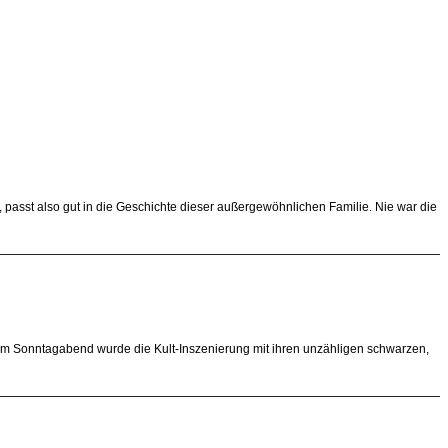
asst also gut in die Geschichte dieser außergewöhnlichen Familie. Nie war die
 Am Sonntagabend wurde die Kult-Inszenierung mit ihren unzähligen schwarzen,