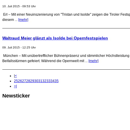
10. Juli 2015 - 09:53 Uhr
Erl – Mit einer Neuinszenierung von "Tristan und Isolde" zeigen die Tiroler Fests
diesem ...
[mehr]
Waltraud Meier glänzt als Isolde bei Opernfestspielen
09. Juli 2015 - 12:25 Uhr
München – Mit unübertrefflicher Bühnenpräsenz und stimmlicher Höchstleistung h
Beifallsstürmen gefeiert. Während die Opernwelt mit ...
[mehr]
|<
25
26
27
28
29
30
31
32
33
34
35
>|
Newsticker