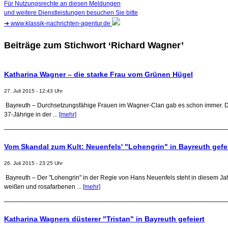
Für Nutzungsrechte an diesen Meldungen
und weitere Dienstleistungen besuchen Sie bitte
➜
www.klassik-nachrichten-agentur.de
Beiträge zum Stichwort ‘Richard Wagner’
Katharina Wagner – die starke Frau vom Grünen Hügel
27. Juli 2015 - 12:43 Uhr
Bayreuth – Durchsetzungsfähige Frauen im Wagner-Clan gab es schon immer. Dass
37-Jährige in der ...
[mehr]
Vom Skandal zum Kult: Neuenfels' "Lohengrin" in Bayreuth gefei
26. Juli 2015 - 23:25 Uhr
Bayreuth – Der "Lohengrin" in der Regie von Hans Neuenfels steht in diesem Ja
weißen und rosafarbenen ...
[mehr]
Katharina Wagners düsterer "Tristan" in Bayreuth gefeiert