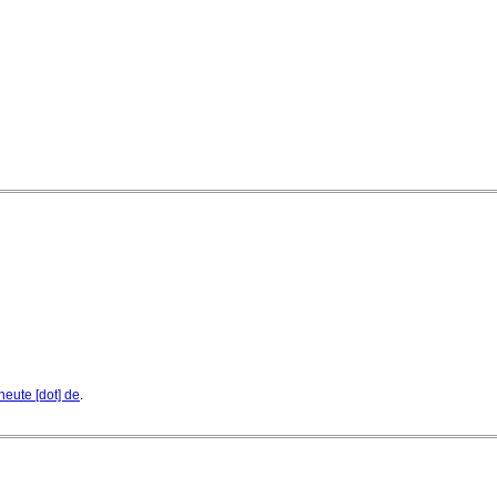
ausgezeichnet
04. August 2026 - 13:30 Uhr
heute [dot] de
.