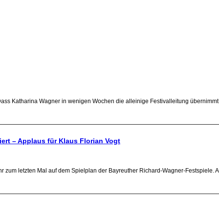
 Katharina Wagner in wenigen Wochen die alleinige Festivalleitung übernimmt, p
ert – Applaus für Klaus Florian Vogt
hr zum letzten Mal auf dem Spielplan der Bayreuther Richard-Wagner-Festspiele.