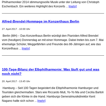
Philharmoniker 2014 stimmungsvolle Musik unter der Leitung von Christoph
Eschenbach. Ein weiteres Highlight des Konzerts ...
[mehr]
Alfred-Brendel-Hommage im Konzerthaus Berlin
27. April 2017 - 10:00 Uhr
Berlin (MH) – Das Konzerthaus Berlin würdigt den Pianisten Alfred Brendel
vom (heutigen) Donnerstag an mit einer Hommage. Dabei treten bis zum 7. Mai
ehemalige Schüler, Weggefährten und Freunde des 86-Jährigen auf, wie das
Konzerthaus ...
[mehr]
100-Tage-Bilanz der Elbphilharmonie: Was läuft gut und was
noch nicht?
20. April 2017 - 13:45 Uhr
Hamburg – Seit 100 Tagen begeistert die Elbphilharmonie Hamburger und
Touristen gleichermaßen. Stars wie Riccardo Muti, Yo-Yo Ma und Cecilia Bartoli
geben sich die Klinke in die Hand. Hamburgs Generalmusikdirektor Kent
Nagano hatte sich schon ...
[mehr]