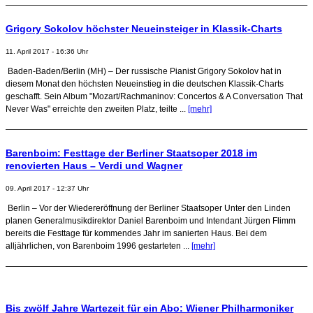
Grigory Sokolov höchster Neueinsteiger in Klassik-Charts
11. April 2017 - 16:36 Uhr
Baden-Baden/Berlin (MH) – Der russische Pianist Grigory Sokolov hat in
diesem Monat den höchsten Neueinstieg in die deutschen Klassik-Charts
geschafft. Sein Album "Mozart/Rachmaninov: Concertos & A Conversation That
Never Was" erreichte den zweiten Platz, teilte ...
[mehr]
Barenboim: Festtage der Berliner Staatsoper 2018 im
renovierten Haus – Verdi und Wagner
09. April 2017 - 12:37 Uhr
Berlin – Vor der Wiedereröffnung der Berliner Staatsoper Unter den Linden
planen Generalmusikdirektor Daniel Barenboim und Intendant Jürgen Flimm
bereits die Festtage für kommendes Jahr im sanierten Haus. Bei dem
alljährlichen, von Barenboim 1996 gestarteten ...
[mehr]
Bis zwölf Jahre Wartezeit für ein Abo: Wiener Philharmoniker