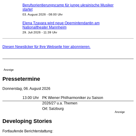
Berufsorientierungscamp für junge ukrainische Musiker
startet
03. August 2026 - 08:00 Uhr
Elena Tzavara wird neue Opernintendantin am
Nationaltheater Mannheim
29. Juli 2026 - 11:39 Uhr
Regensburger Generalmusikdirektor Stefan Veselka
geht 2027
Diesen Newsticker für Ihre Webseite
hier
abonnieren.
23. Juli 2026 - 17:27 Uhr
Kammerorchester Heilbronn: Chefdirigent Risto Joost
verlängert bis 2030
21. Juli 2026 - 13:08 Uhr
Anzeige
Opernhäuser gedenken vertriebener jüdischer
Pressetermine
Ensemblemitglieder
20. Juli 2026 - 18:15 Uhr
Donnerstag, 06. August 2026
Bayreuth erwartet prominente Gäste zum Start der
13.00 Uhr
PK Wiener Philharmoniker zu Saison
Festspiele
2026/27 u.a. Themen
17. Juli 2026 - 18:03 Uhr
Ort: Salzburg
Düsseldorfer Stadtrat beendet Pläne für Opernhaus-
Anzeige
Neubau
Developing Stories
16. Juli 2026 - 22:49 Uhr
Quatuor Ebène wird mit Bremer Musikfest-Preis
Fortlaufende Berichterstattung:
ausgezeichnet