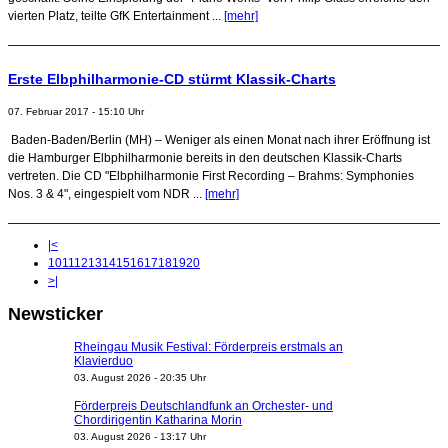
vierten Platz, teilte GfK Entertainment ...
[mehr]
Erste Elbphilharmonie-CD stürmt Klassik-Charts
07. Februar 2017 - 15:10 Uhr
Baden-Baden/Berlin (MH) – Weniger als einen Monat nach ihrer Eröffnung ist
die Hamburger Elbphilharmonie bereits in den deutschen Klassik-Charts
vertreten. Die CD "Elbphilharmonie First Recording – Brahms: Symphonies
Nos. 3 & 4", eingespielt vom NDR ...
[mehr]
|<
10
11
12
13
14
15
16
17
18
19
20
>|
Newsticker
Rheingau Musik Festival: Förderpreis erstmals an
Klavierduo
03. August 2026 - 20:35 Uhr
Förderpreis Deutschlandfunk an Orchester- und
Chordirigentin Katharina Morin
03. August 2026 - 13:17 Uhr