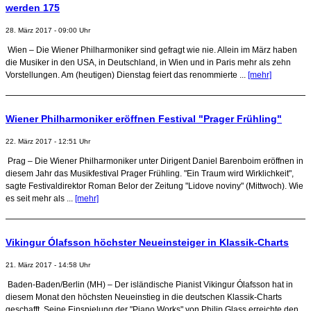
werden 175
28. März 2017 - 09:00 Uhr
Wien – Die Wiener Philharmoniker sind gefragt wie nie. Allein im März haben
die Musiker in den USA, in Deutschland, in Wien und in Paris mehr als zehn
Vorstellungen. Am (heutigen) Dienstag feiert das renommierte ...
[mehr]
Wiener Philharmoniker eröffnen Festival "Prager Frühling"
22. März 2017 - 12:51 Uhr
Prag – Die Wiener Philharmoniker unter Dirigent Daniel Barenboim eröffnen in
diesem Jahr das Musikfestival Prager Frühling. "Ein Traum wird Wirklichkeit",
sagte Festivaldirektor Roman Belor der Zeitung "Lidove noviny" (Mittwoch). Wie
es seit mehr als ...
[mehr]
Vikingur Ólafsson höchster Neueinsteiger in Klassik-Charts
21. März 2017 - 14:58 Uhr
Baden-Baden/Berlin (MH) – Der isländische Pianist Vikingur Ólafsson hat in
diesem Monat den höchsten Neueinstieg in die deutschen Klassik-Charts
geschafft. Seine Einspielung der "Piano Works" von Philip Glass erreichte den