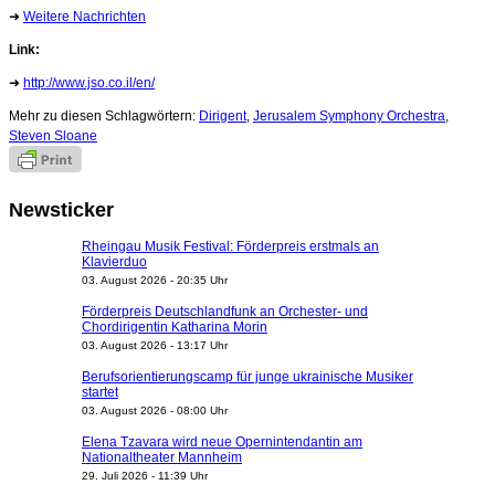
➜
Weitere Nachrichten
Link:
➜
http://www.jso.co.il/en/
Mehr zu diesen Schlagwörtern:
Dirigent
,
Jerusalem Symphony Orchestra
,
Steven Sloane
Newsticker
Rheingau Musik Festival: Förderpreis erstmals an
Klavierduo
03. August 2026 - 20:35 Uhr
Förderpreis Deutschlandfunk an Orchester- und
Chordirigentin Katharina Morin
03. August 2026 - 13:17 Uhr
Berufsorientierungscamp für junge ukrainische Musiker
startet
03. August 2026 - 08:00 Uhr
Elena Tzavara wird neue Opernintendantin am
Nationaltheater Mannheim
29. Juli 2026 - 11:39 Uhr