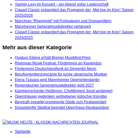
Yasmin Levy im Konzert – ein Abend voller Leidenschaft
Clasart Classic präsentiert das Programm der „Met live im Kino“-Saison
2025/2026
Münchner "Rheingold" mit Frohnaturen und Dramagöttern
Mannheimer Generalmusikdirektor verlängert
Clasart Classic präsentiert das Programm der „Met live im Kino“-Saison
2024/2025
Mehr aus dieser Kategorie
Quatuor Ebène erhält Bremer Musikfest-Preis
Rheingau Musik Festival: Förderpreis an Klavierduo
Förderpreis Deutschlandfunk an Dirigentin Morin
Berufsorientierungscamp für junge ukrainische Musiker
Elena Tzavara wird Mannheimer Opernintendantin
Regensburger Generalmusikdirektor geht 2027
Kammerorchester Heilbronn: Chefdirigent Joost verlängert
Opernhäuser gedenken vertriebener jüdischer Künstler
Bayreuth erwartet prominente Gäste zum Festspielstart
Düsseldorfer Stadtrat beendet Opernhaus-Neubaupläne
Startseite