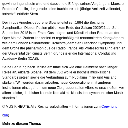
gewinnbringend sein wird und dass er die Erfolge seines Vorgängers, Maestro
Frederic Chaslin, der gerade seine fruchtbare achtjährige Amtszeit vollendet,
fortsetzt", erklärte Stern.
Der in Los Angeles geborene Sloane leitet seit 1994 die Bochumer
Symphoniker. Diesen Posten gibt er zum Ende der Saison 2020/21 ab. Seit
September 2018 ist er Erster Gastdirigent und Künstlerischer Berater an der
Oper Malmö. Zudem konzertiert er regelmäßig mit renommierten Klangkörpern
wie dem London Philharmonic Orchestra, dem San Francisco Symphony und
dem Orchestre philharmonique de Radio France. Als Professor für Dirigieren an
der Universität der Künste Berlin gründete er die International Conducting
Academy Berlin (ICAB).
Seine Berufung nach Jerusalem fühle sich wie eine Heimkehr nach langer
Reise an, erklärte Sloane. Mit dem JSO wolle er höchste musikalische
Standards setzen sowie die Verbindung zum Publikum im In- und Ausland
stärken. "Wir werden daran arbeiten, neue Kooperationen mit anderen
Institutionen einzugehen, um neue Zielgruppen allen Alters zu erschließen, vor
allem solche, die bisher kaum in Kontakt mit klassischer symphonischer Musik
standen."
© MUSIK HEUTE. Alle Rechte vorbehalten – Informationen zum
Copyright
(
wa
)
Mehr zu diesem Thema: