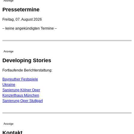
Anzeige
Kammerorchester Heilbronn: Chefdirigent Risto Joost
Pressetermine
verlängert bis 2030
21. Juli 2026 - 13:08 Uhr
Freitag, 07. August 2026
Opernhäuser gedenken vertriebener jüdischer
– keine angekündigten Termine –
Ensemblemitglieder
20. Juli 2026 - 18:15 Uhr
Bayreuth erwartet prominente Gäste zum Start der
Festspiele
Anzeige
17. Juli 2026 - 18:03 Uhr
Developing Stories
Dirigent Nicolás Pasquet mit Würth-Preis der
Jeunesses Musicales ausgezeichnet
07. August 2026 - 13:20 Uhr
Fortlaufende Berichterstattung:
Bayreuther Festspiele
Ukraine
Sanierung Kölner Oper
Konzerthaus München
Sanierung Oper Stuttgart
Anzeige
Kontakt