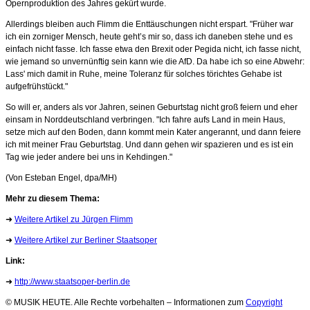
Opernproduktion des Jahres gekürt wurde.
Allerdings bleiben auch Flimm die Enttäuschungen nicht erspart. "Früher war
ich ein zorniger Mensch, heute geht’s mir so, dass ich daneben stehe und es
einfach nicht fasse. Ich fasse etwa den Brexit oder Pegida nicht, ich fasse nicht,
wie jemand so unvernünftig sein kann wie die AfD. Da habe ich so eine Abwehr:
Lass' mich damit in Ruhe, meine Toleranz für solches törichtes Gehabe ist
aufgefrühstückt."
So will er, anders als vor Jahren, seinen Geburtstag nicht groß feiern und eher
einsam in Norddeutschland verbringen. "Ich fahre aufs Land in mein Haus,
setze mich auf den Boden, dann kommt mein Kater angerannt, und dann feiere
ich mit meiner Frau Geburtstag. Und dann gehen wir spazieren und es ist ein
Tag wie jeder andere bei uns in Kehdingen."
(Von Esteban Engel, dpa/MH)
Mehr zu diesem Thema:
➜
Weitere Artikel zu Jürgen Flimm
➜
Weitere Artikel zur Berliner Staatsoper
Link:
➜
http://www.staatsoper-berlin.de
© MUSIK HEUTE. Alle Rechte vorbehalten – Informationen zum
Copyright