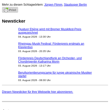
Mehr zu diesen Schlagwörtern:
Jürgen Flimm
,
Staatsoper Berlin
Newsticker
Quatuor Ebène wird mit Bremer Musikfest-Preis
ausgezeichnet
04. August 2026 - 13:30 Uhr
Rheingau Musik Festival: Förderpreis erstmals an
Klavierduo
03. August 2026 - 20:35 Uhr
Förderpreis Deutschlandfunk an Orchester- und
Chordirigentin Katharina Morin
03. August 2026 - 13:17 Uhr
Berufsorientierungscamp für junge ukrainische Musiker
startet
03. August 2026 - 08:00 Uhr
Elena Tzavara wird neue Opernintendantin am
Nationaltheater Mannheim
Diesen Newsticker für Ihre Webseite
hier
abonnieren.
29. Juli 2026 - 11:39 Uhr
Regensburger Generalmusikdirektor Stefan Veselka
geht 2027
23. Juli 2026 - 17:27 Uhr