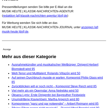
Pressemitteilungen senden Sie bitte per E-Mail an die
MUSIK HEUTE | KLASSIK-NACHRICHTEN-AGENTUR
(
redaktion [at] klassik-nachrichten-agentur [dot] de
)
Für Werbung wenden Sie sich bitte an das
MUSIK HEUTE | KLASSIK-NACHRICHTEN-JOURNAL unter
anzeigen [at]
musik-heute [dot] de
.
Anzeige
Mehr aus dieser Kategorie
Ausnahmekünstler und musikalischer Weltbürger: Dirigent Herbert
Blomstedt wird 95
Welt-Tenor und Multitalent: Rolando Villazón wird 50
Auf seinen Durchbruch musste er warten: Komponist Philip Glass wird
85
Zurückblicken will er noch nicht – Komponist Steve Reich wird 85
Viel mehr als ein Opernstar: Anna Netrebko wird 50
Oksana Lyniv: Erste Dirigentin bei Bayreuther Festspiele
Unumstrittene Klavierlöwin: Martha Argerich wird 80
Komponieren "ganz und gar notwendig" – Aribert Reimann wird 85
"Meine Eltern waren nicht musisch" – Pianist Alfred Brendel wird 90