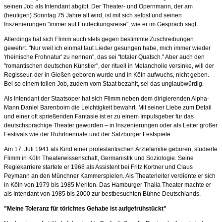
seinen Job als Intendant abgibt. Der Theater- und Opernmann, der am
(heutigen) Sonntag 75 Jahre alt wird, ist mit sich selbst und seinen
Inszenierungen "immer auf Entdeckungsreise", wie er im Gespräch sagt.
Allerdings hat sich Flimm auch stets gegen bestimmte Zuschreibungen
gewehrt. "Nur weil ich einmal laut Lieder gesungen habe, mich immer wieder
'rheinische Frohnatur' zu nennen", das sei "totaler Quatsch." Aber auch den
"romantischen deutschen Künstler", der rituell in Melancholie versinke, will der
Regisseur, der in Gießen geboren wurde und in Köln aufwuchs, nicht geben.
Bei so einem tollen Job, zudem vom Staat bezahlt, sei das unglaubwürdig.
Als Intendant der Staatsoper hat sich Flimm neben dem dirigierenden Alpha-
Mann Daniel Barenboim die Leichtigkeit bewahrt. Mit seiner Liebe zum Detail
und einer oft sprießenden Fantasie ist er zu einem Impulsgeber für das
deutschsprachige Theater geworden – in Inszenierungen oder als Leiter großer
Festivals wie der Ruhrtriennale und der Salzburger Festspiele.
Am 17. Juli 1941 als Kind einer protestantischen Ärztefamilie geboren, studierte
Flimm in Köln Theaterwissenschaft, Germanistik und Soziologie. Seine
Regiekarriere startete er 1968 als Assistent bei Fritz Kortner und Claus
Peymann an den Münchner Kammerspielen. Als Theaterleiter verdiente er sich
in Köln von 1979 bis 1985 Meriten. Das Hamburger Thalia Theater machte er
als Intendant von 1985 bis 2000 zur bestbesuchten Bühne Deutschlands.
"Meine Toleranz für törichtes Gehabe ist aufgefrühstückt"