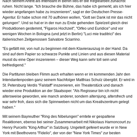
Nach seinem Antritt als Intendant in Berlin ließ er die Regiearbeit zunächst
ruhen. Nicht lange. "Ich brauche die Bühne, das habe ich gemerkt, als ich hier
wieder angefangen habe zu inszenieren", sagt er der Deutschen Presse-
Agentur. Er habe schon mit 70 aufhören wollen, "Gott sei Dank ist mir das nicht
gelungen". Und so hat er in der nun zu Ende gehenden Spielzeit gleich drei
Produktionen gestemmt, "Figaros Hochzeit", "Orfeo und Euridice" und vor
wenigen Wochen in Bologna (und jetzt in Berlin) "Luci mie traditrici" des
italienischen Zeitgenossen Salvatore Sciarrino.
"Es gefällt mir, von null zu beginnen mit dem Klavierauszug in der Hand. Da
sind auf dem Papier so schwarze Punkte und Linien und aus diesen Material
musst du eine Oper inszenieren – dieser Weg kann sehr toll sein und
befriedigend."
Die Partituren bleiben Flimm auch erhalten wenn er im kommenden Jahr den
Intendantenposten ganz seinem Nachfolger Matthias Schulz übergibt. Er wird in
St. Petersburg Verdis "Falstaff" inszenieren, ein Theaterstück und danach
wieder eine Produktion an der Staatsoper. "Als Regisseur bin ich nicht
altersweise geworden, wie manch anderer, sondern altersjung, altersfrech und
war sehr froh, dass sich die Spinnweben nicht um das Kreativzentrum gelegt
haben."
Mit seinem Bayreuther "Ring des Nibelungen" erntete er gespaltene
Reaktionen, ebenso bei seiner Zusammenarbeit mit Nikolaus Harnoncourt zu
Henry Purcells "King Arthur" in Salzburg. Ungeteilt gefeiert wurde er in New
York mit Beethovens "Fidelio", der von der "New York Times" zur besten