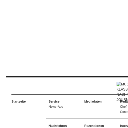
Startseite
Service
Mediadaten
Reda
News-Abo
Chefr
Consu
Nachrichten
Rezensionen
Inter