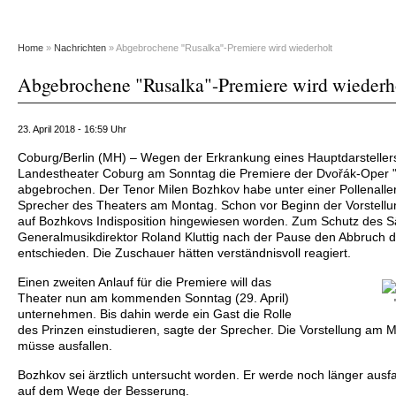
Home
»
Nachrichten
» Abgebrochene "Rusalka"-Premiere wird wiederholt
Abgebrochene "Rusalka"-Premiere wird wiederh
23. April 2018 - 16:59 Uhr
Coburg/Berlin (MH) – Wegen der Erkrankung eines Hauptdarsteller
Landestheater Coburg am Sonntag die Premiere der Dvořák-Oper 
abgebrochen. Der Tenor Milen Bozhkov habe unter einer Pollenallerg
Sprecher des Theaters am Montag. Schon vor Beginn der Vorstellu
auf Bozhkovs Indisposition hingewiesen worden. Zum Schutz des 
Generalmusikdirektor Roland Kluttig nach der Pause den Abbruch d
entschieden. Die Zuschauer hätten verständnisvoll reagiert.
Einen zweiten Anlauf für die Premiere will das
Theater nun am kommenden Sonntag (29. April)
unternehmen. Bis dahin werde ein Gast die Rolle
des Prinzen einstudieren, sagte der Sprecher. Die Vorstellung am Mi
müsse ausfallen.
Bozhkov sei ärztlich untersucht worden. Er werde noch länger ausfa
auf dem Wege der Besserung.