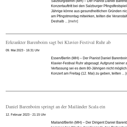
Salzburg/Berlin (MH) – Der Pianist Daniel Baren
Konzertauftritt bei den Salzburger Pfingstfestspi
Jährige könne aus gesundheitlichen Gründen nic
am Pfingstmontag mitwirken, teilten die Veransta
Deshalb ...
[mehr]
Erkrankter Barenboim sagt bei Klavier-Festival Ruhr ab
09. Mai 2023 - 16:31 Uhr
Essen/Berlin (MH) – Der Pianist Daniel Barenbo
Klavier-Festival Ruhr abgesagt. Aufgrund seiner 
Verfassung sei es dem 80-Jährigen nicht möglich
Konzert am Freitag (12. Mai) zu geben, teilten ...
[
Daniel Barenboim springt an der Mailänder Scala ein
12. Februar 2023 - 21:15 Uhr
Mailand/Berlin (MH) – Der Dirigent Daniel Barenbo