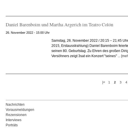
Daniel Barenboim und Martha Argerich im Teatro Colón
26. November 2022 - 15:00 Uhr
Samstag, 26. November 2022 / 20:15 – 21:45 Uhr 
2015, Erstausstrahlung) Daniel Barenboim feier
seinen 80. Geburtstag. Zu Ehren des großen Diri
Versöhners zeigt 3sat ein Konzert "seines" ...
[meh
|<
1
2
3
4
Nachrichten
Vorausmeldungen
Rezensionen
Interviews
Porträts