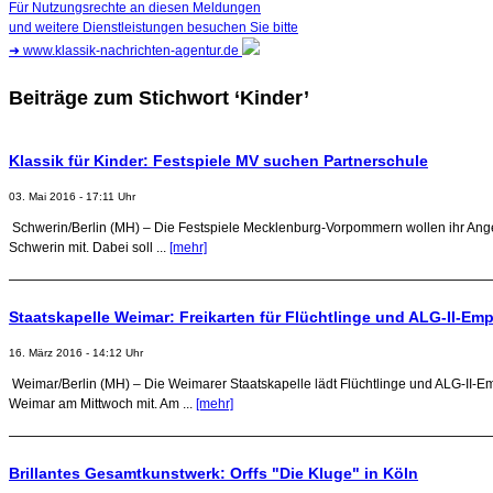
Für Nutzungsrechte an diesen Meldungen
und weitere Dienstleistungen besuchen Sie bitte
➜
www.klassik-nachrichten-agentur.de
Beiträge zum Stichwort ‘Kinder’
Klassik für Kinder: Festspiele MV suchen Partnerschule
03. Mai 2016 - 17:11 Uhr
Schwerin/Berlin (MH) – Die Festspiele Mecklenburg-Vorpommern wollen ihr Angeb
Schwerin mit. Dabei soll ...
[mehr]
Staatskapelle Weimar: Freikarten für Flüchtlinge und ALG-II-E
16. März 2016 - 14:12 Uhr
Weimar/Berlin (MH) – Die Weimarer Staatskapelle lädt Flüchtlinge und ALG-II-Empf
Weimar am Mittwoch mit. Am ...
[mehr]
Brillantes Gesamtkunstwerk: Orffs "Die Kluge" in Köln