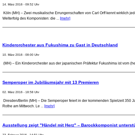
14. März 2016 - 09:52 Uhr
Köln (MH) – Zwei musikalische Errungenschaften von Carl Orff kennt wirklich je
Welterfolg des Komponisten: die ...
[mehr]
Kinderorchester aus Fukushima zu Gast in Deutschland
10. März 2016 - 08:00 Uhr
(MH) – Ein Kinderorchester aus der japanischen Präfektur Fukushima ist vom (he
Semperoper im Jubiläumsjahr mit 13 Premieren
02. März 2016 - 18:58 Uhr
Dresden/Berlin (MH) – Die Semperoper feiert in der kommenden Spielzeit 350 J
Rothe am Mittwoch. Le ...
[mehr]
Ausstellung zeigt "Händel mit Herz" – Barockkomponist unterst
23. Februar 2016 - 14:51 Uhr