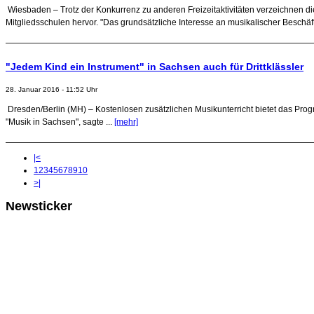
Wiesbaden – Trotz der Konkurrenz zu anderen Freizeitaktivitäten verzeichnen 
Mitgliedsschulen hervor. "Das grundsätzliche Interesse an musikalischer Beschäfti
"Jedem Kind ein Instrument" in Sachsen auch für Drittklässler
28. Januar 2016 - 11:52 Uhr
Dresden/Berlin (MH) – Kostenlosen zusätzlichen Musikunterricht bietet das Prog
"Musik in Sachsen", sagte ...
[mehr]
|<
1
2
3
4
5
6
7
8
9
10
>|
Newsticker