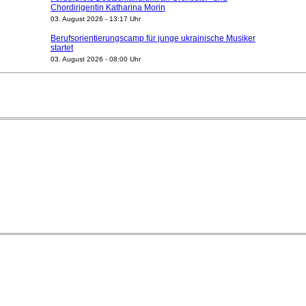
Chordirigentin Katharina Morin
03. August 2026 - 13:17 Uhr
Berufsorientierungscamp für junge ukrainische Musiker
startet
03. August 2026 - 08:00 Uhr
Elena Tzavara wird neue Opernintendantin am
Nationaltheater Mannheim
29. Juli 2026 - 11:39 Uhr
Regensburger Generalmusikdirektor Stefan Veselka
geht 2027
23. Juli 2026 - 17:27 Uhr
Kammerorchester Heilbronn: Chefdirigent Risto Joost
verlängert bis 2030
21. Juli 2026 - 13:08 Uhr
Opernhäuser gedenken vertriebener jüdischer
Ensemblemitglieder
20. Juli 2026 - 18:15 Uhr
Bayreuth erwartet prominente Gäste zum Start der
Festspiele
17. Juli 2026 - 18:03 Uhr
Dirigent Nicolás Pasquet mit Würth-Preis der
Jeunesses Musicales ausgezeichnet
07. August 2026 - 13:20 Uhr