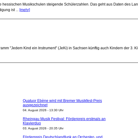
die hessischen Musikschulen steigende Schülerzahlen. Das geht aus Daten des L
gung ist ...
[mehr]
ramm "Jedem Kind ein Instrument" (JeKi) in Sachsen künftig auch Kindern der 3. K
Quatuor Ebène wird mit Bremer Musikfest-Preis
ausgezeichnet
04. August 2026 - 13:30 Uhr
Rheingau Musik Festival: Förderpreis erstmals an
Klavierduo
03. August 2026 - 20:35 Uhr
Förderpreis Deutschlandfunk an Orchester- und