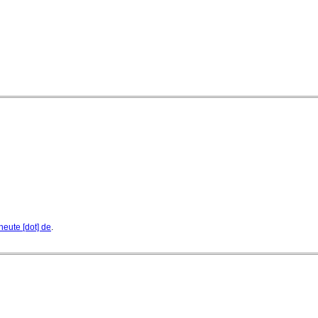
heute [dot] de
.