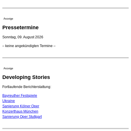
Regensburger Generalmusikdirektor Stefan Veselka
geht 2027
23. Juli 2026 - 17:27 Uhr
Anzeige
Kammerorchester Heilbronn: Chefdirigent Risto Joost
Pressetermine
verlängert bis 2030
21. Juli 2026 - 13:08 Uhr
Sonntag, 09. August 2026
Opernhäuser gedenken vertriebener jüdischer
– keine angekündigten Termine –
Ensemblemitglieder
20. Juli 2026 - 18:15 Uhr
Bayreuth erwartet prominente Gäste zum Start der
Festspiele
Anzeige
17. Juli 2026 - 18:03 Uhr
Developing Stories
Dirigent Nicolás Pasquet mit Würth-Preis der
Jeunesses Musicales ausgezeichnet
07. August 2026 - 13:20 Uhr
Fortlaufende Berichterstattung:
Bayreuther Festspiele
Ukraine
Sanierung Kölner Oper
Konzerthaus München
Sanierung Oper Stuttgart