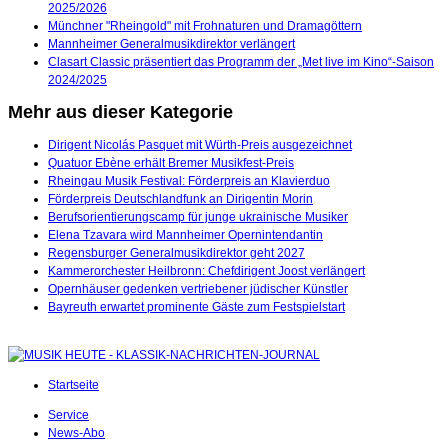
2025/2026
Münchner "Rheingold" mit Frohnaturen und Dramagöttern
Mannheimer Generalmusikdirektor verlängert
Clasart Classic präsentiert das Programm der „Met live im Kino“-Saison
2024/2025
Mehr aus dieser Kategorie
Dirigent Nicolás Pasquet mit Würth-Preis ausgezeichnet
Quatuor Ebène erhält Bremer Musikfest-Preis
Rheingau Musik Festival: Förderpreis an Klavierduo
Förderpreis Deutschlandfunk an Dirigentin Morin
Berufsorientierungscamp für junge ukrainische Musiker
Elena Tzavara wird Mannheimer Opernintendantin
Regensburger Generalmusikdirektor geht 2027
Kammerorchester Heilbronn: Chefdirigent Joost verlängert
Opernhäuser gedenken vertriebener jüdischer Künstler
Bayreuth erwartet prominente Gäste zum Festspielstart
Startseite
Service
News-Abo