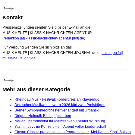
Anzeige
Kontakt
Pressemitteilungen senden Sie bitte per E-Mail an die
MUSIK HEUTE | KLASSIK-NACHRICHTEN-AGENTUR
(
redaktion [at] klassik-nachrichten-agentur [dot] de
)
Für Werbung wenden Sie sich bitte an das
MUSIK HEUTE | KLASSIK-NACHRICHTEN-JOURNAL unter
anzeigen [at]
musik-heute [dot] de
.
Anzeige
Mehr aus dieser Kategorie
Rheingau Musik Festival: Förderpreis an Klavierduo
Deutscher Musikwettbewerb 2026 kürt zwei Preisträger
Berner Symphonieorchester verlängert mit Urbański
Dirigent Helmuth Rilling gestorben
Neuer Operndirektor für Mainfranken Theater Würzburg
Yasmin Levy im Konzert – ein Abend voller Leidenschaft
Clasart Classic präsentiert das Programm der „Met live im Kino“-Saison