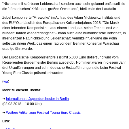
"Nicht nur mit spürbarer Leidenschaft sondern auch sehr gekonnt entfesselt sie
die 'dämonischen' Kräfte des großen Orchesters", hieß es in der Laudatio.
Zubel komponierte "Fireworks" im Auftrag des Adam Mickiewicz Instituts und
des EUYO anlässlich des Europäischen Kulturerbejahres 2018. "Die Musik
einer lebenden Komponistin – aus einem Land, das seine Freiheit erst vor
hundert Jahren wiedererlangt hat – kann auch eine humanistische Botschaft, in
ihrer ganzen Natürlichkeit und Leidenschaft, vermitteln", erklärte die Polin
selbst zu ihrem Werk, das einen Tag vor dem Berliner Konzert in Warschau
uraufgeführt wurde.
Der Europäische Komponistenpreis ist mit 5.000 Euro dotiert und wird vom
Regierenden Bürgermeister Berlins ausgelobt. Nominiert waren in diesem Jahr
drei Uraufführungen und zehn deutsche Erstaufführungen, die beim Festival
Young Euro Classic präsentiert wurden.
(
wa
)
Mehr zu diesem Thema:
➜
Internationale Jugendorchester in Berlin
(03.08.2018 – 10:00 Uhr)
➜
Weitere Artikel zum Festival Young Euro Classic
Link: