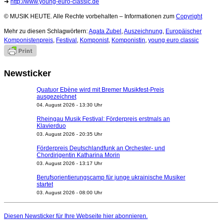
➜
http://www.young-euro-classic.de
© MUSIK HEUTE. Alle Rechte vorbehalten – Informationen zum
Copyright
Mehr zu diesen Schlagwörtern:
Agata Zubel
,
Auszeichnung
,
Europäischer
Komponistenpreis
,
Festival
,
Komponist
,
Komponistin
,
young euro classic
Newsticker
Quatuor Ebène wird mit Bremer Musikfest-Preis
ausgezeichnet
04. August 2026 - 13:30 Uhr
Rheingau Musik Festival: Förderpreis erstmals an
Klavierduo
03. August 2026 - 20:35 Uhr
Förderpreis Deutschlandfunk an Orchester- und
Chordirigentin Katharina Morin
03. August 2026 - 13:17 Uhr
Berufsorientierungscamp für junge ukrainische Musiker
startet
03. August 2026 - 08:00 Uhr
Elena Tzavara wird neue Opernintendantin am
Nationaltheater Mannheim
Diesen Newsticker für Ihre Webseite
hier
abonnieren.
29. Juli 2026 - 11:39 Uhr