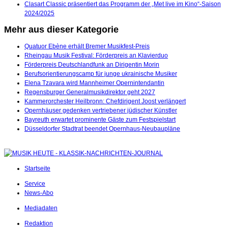
Clasart Classic präsentiert das Programm der „Met live im Kino“-Saison
2024/2025
Mehr aus dieser Kategorie
Quatuor Ebène erhält Bremer Musikfest-Preis
Rheingau Musik Festival: Förderpreis an Klavierduo
Förderpreis Deutschlandfunk an Dirigentin Morin
Berufsorientierungscamp für junge ukrainische Musiker
Elena Tzavara wird Mannheimer Opernintendantin
Regensburger Generalmusikdirektor geht 2027
Kammerorchester Heilbronn: Chefdirigent Joost verlängert
Opernhäuser gedenken vertriebener jüdischer Künstler
Bayreuth erwartet prominente Gäste zum Festspielstart
Düsseldorfer Stadtrat beendet Opernhaus-Neubaupläne
Startseite
Service
News-Abo
Mediadaten
Redaktion