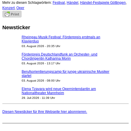
Mehr zu diesen Schlagwörtern:
Festival
,
Händel
,
Händel-Festspiele Göttingen
,
Konzert
,
Oper
Newsticker
Rheingau Musik Festival: Förderpreis erstmals an
Klavierduo
03. August 2026 - 20:35 Uhr
Förderpreis Deutschlandfunk an Orchester- und
Chordirigentin Katharina Morin
03. August 2026 - 13:17 Uhr
Berufsorientierungscamp für junge ukrainische Musiker
startet
03. August 2026 - 08:00 Uhr
Elena Tzavara wird neue Opernintendantin am
Nationaltheater Mannheim
29. Juli 2026 - 11:39 Uhr
Regensburger Generalmusikdirektor Stefan Veselka
geht 2027
Diesen Newsticker für Ihre Webseite
hier
abonnieren.
23. Juli 2026 - 17:27 Uhr
Kammerorchester Heilbronn: Chefdirigent Risto Joost
verlängert bis 2030