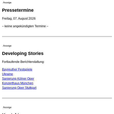
21. Juli 2026 - 13:08 Uhr
Anzeige
Opernhäuser gedenken vertriebener jüdischer
Pressetermine
Ensemblemitglieder
20. Juli 2026 - 18:15 Uhr
Freitag, 07. August 2026
Bayreuth erwartet prominente Gäste zum Start der
– keine angekündigten Termine –
Festspiele
17. Juli 2026 - 18:03 Uhr
Düsseldorfer Stadtrat beendet Pläne für Opernhaus-
Neubau
Anzeige
16. Juli 2026 - 22:49 Uhr
Developing Stories
Quatuor Ebène wird mit Bremer Musikfest-Preis
ausgezeichnet
04. August 2026 - 13:30 Uhr
Fortlaufende Berichterstattung:
Bayreuther Festspiele
Ukraine
Sanierung Kölner Oper
Konzerthaus München
Sanierung Oper Stuttgart
Anzeige