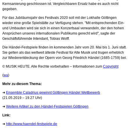
Kernsanierung geschlossen ist. Vergleichbaren Ersatz habe es auch nicht
gegeben.
Für das Jubiläumsjahr des Festivals 2020 soll mit der Lokhalle Göttingen
wieder eine große Spielstätte zur Verfügung stehen. "Mit entsprechenden Ein-
und Umbauten wird sie sich in einen Konzertsaal verwandeln, der den hohen
Ansprüchen unseres internationalen Publikums gerecht wird", sagte der
Geschäftsführende Intendant, Tobias Wolff.
Die Händel-Festspiele finden im kommenden Jahr vom 20. Mai bis 1. Juni statt.
Sie gelten als das weltweit älteste Festival für Alte Musik und trugen erheblich
zur Wiederentdeckung der Opern von Georg Friedrich Händel (1685-1759) bei.
© MUSIK HEUTE. Alle Rechte vorbehalten – Informationen zum
Copyright
(
wa
)
Mehr zu diesem Thema:
➜
Ensemble Caladrius gewinnt Göttingen Händel Wettbewerb
(21.05.2019 – 19.27 Uhr)
➜
Weitere Artikel zu den Händel-Festspielen Göttingen
Link:
➜
http://www.haendel-festspiele.de