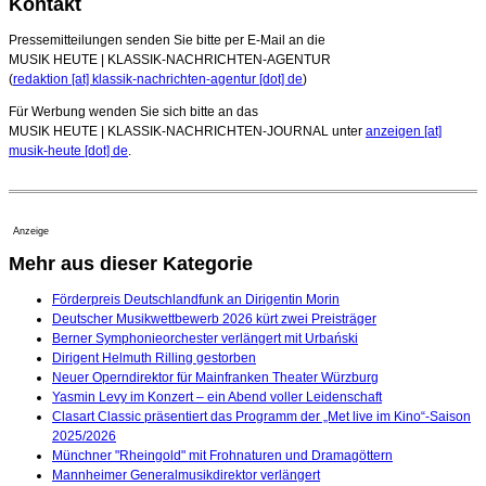
Kontakt
Pressemitteilungen senden Sie bitte per E-Mail an die
MUSIK HEUTE | KLASSIK-NACHRICHTEN-AGENTUR
(
redaktion [at] klassik-nachrichten-agentur [dot] de
)
Für Werbung wenden Sie sich bitte an das
MUSIK HEUTE | KLASSIK-NACHRICHTEN-JOURNAL unter
anzeigen [at]
musik-heute [dot] de
.
Anzeige
Mehr aus dieser Kategorie
Förderpreis Deutschlandfunk an Dirigentin Morin
Deutscher Musikwettbewerb 2026 kürt zwei Preisträger
Berner Symphonieorchester verlängert mit Urbański
Dirigent Helmuth Rilling gestorben
Neuer Operndirektor für Mainfranken Theater Würzburg
Yasmin Levy im Konzert – ein Abend voller Leidenschaft
Clasart Classic präsentiert das Programm der „Met live im Kino“-Saison
2025/2026
Münchner "Rheingold" mit Frohnaturen und Dramagöttern
Mannheimer Generalmusikdirektor verlängert