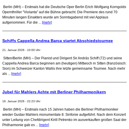
Berlin (MH) – Erstmals hat die Deutsche Oper Berlin Erich Wolfgang Korngolds
Opernthriller "Violanta" auf die Bühne gebracht. Die Premiere des rund 70
Minuten langen Einakters wurde am Sonntagabend mit viel Applaus
aufgenommen. Für die ...
[mehr]
Schiffs Cappella Andrea Barca startet Abschiedstournee
21. Januar 2026 - 10:00 Uhr
Sitten/Berlin (MH) – Der Pianist und Dirigent Sir András Schiff (72) und seine
Cappella Andrea Barca beginnen am (heutigen) Mittwoch in Sitten (französisch:
Sion) im Schweizer Kanton Wallis ihre letzte gemeinsame Tournee. Nach mehr
als ...
[mehr]
Jubel für Mahlers Achte mit Berliner Philharmonikern
16. Januar 2026 - 22:23 Uhr
Berlin (MH) – Erstmals nach 15 Jahren haben die Berliner Philharmoniker
wieder Gustav Mahlers monumentale 8. Sinfonie aufgeführt. Nach dem Konzert
unter Leitung von Chefdirigent Kirill Petrenko im ausverkauften großen Saal der
Philharmonie gab es ...
[mehr]