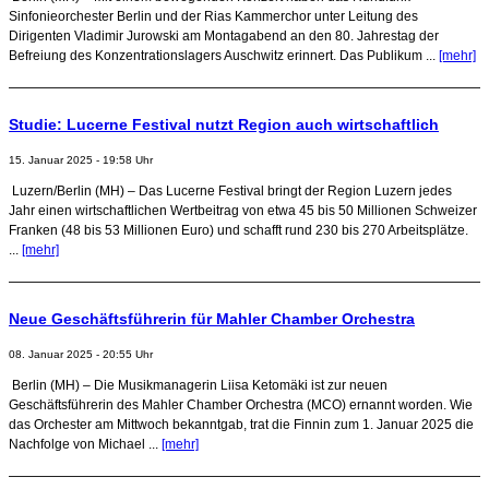
Sinfonieorchester Berlin und der Rias Kammerchor unter Leitung des
Dirigenten Vladimir Jurowski am Montagabend an den 80. Jahrestag der
Befreiung des Konzentrationslagers Auschwitz erinnert. Das Publikum ...
[mehr]
Studie: Lucerne Festival nutzt Region auch wirtschaftlich
15. Januar 2025 - 19:58 Uhr
Luzern/Berlin (MH) – Das Lucerne Festival bringt der Region Luzern jedes
Jahr einen wirtschaftlichen Wertbeitrag von etwa 45 bis 50 Millionen Schweizer
Franken (48 bis 53 Millionen Euro) und schafft rund 230 bis 270 Arbeitsplätze.
...
[mehr]
Neue Geschäftsführerin für Mahler Chamber Orchestra
08. Januar 2025 - 20:55 Uhr
Berlin (MH) – Die Musikmanagerin Liisa Ketomäki ist zur neuen
Geschäftsführerin des Mahler Chamber Orchestra (MCO) ernannt worden. Wie
das Orchester am Mittwoch bekanntgab, trat die Finnin zum 1. Januar 2025 die
Nachfolge von Michael ...
[mehr]