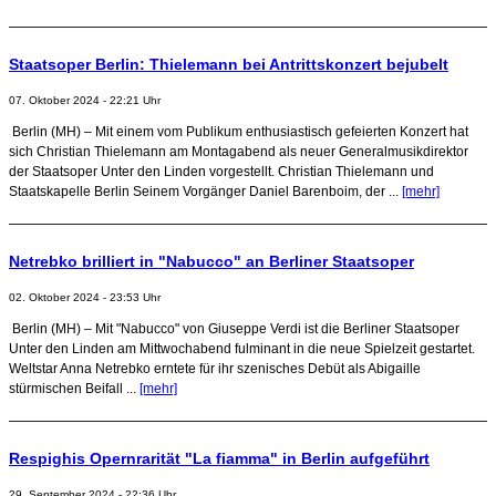
Staatsoper Berlin: Thielemann bei Antrittskonzert bejubelt
07. Oktober 2024 - 22:21 Uhr
Berlin (MH) – Mit einem vom Publikum enthusiastisch gefeierten Konzert hat
sich Christian Thielemann am Montagabend als neuer Generalmusikdirektor
der Staatsoper Unter den Linden vorgestellt. Christian Thielemann und
Staatskapelle Berlin Seinem Vorgänger Daniel Barenboim, der ...
[mehr]
Netrebko brilliert in "Nabucco" an Berliner Staatsoper
02. Oktober 2024 - 23:53 Uhr
Berlin (MH) – Mit "Nabucco" von Giuseppe Verdi ist die Berliner Staatsoper
Unter den Linden am Mittwochabend fulminant in die neue Spielzeit gestartet.
Weltstar Anna Netrebko erntete für ihr szenisches Debüt als Abigaille
stürmischen Beifall ...
[mehr]
Respighis Opernrarität "La fiamma" in Berlin aufgeführt
29. September 2024 - 22:36 Uhr