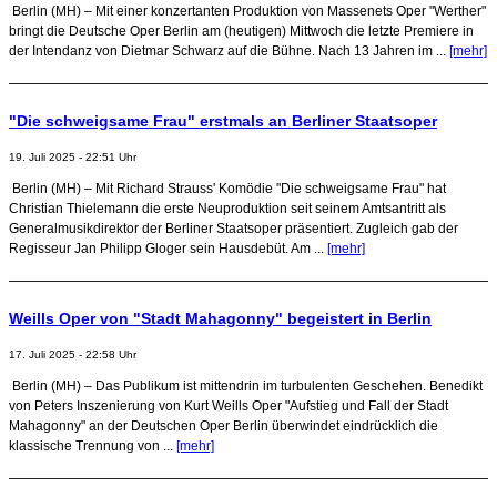
Berlin (MH) – Mit einer konzertanten Produktion von Massenets Oper "Werther"
bringt die Deutsche Oper Berlin am (heutigen) Mittwoch die letzte Premiere in
der Intendanz von Dietmar Schwarz auf die Bühne. Nach 13 Jahren im ...
[mehr]
"Die schweigsame Frau" erstmals an Berliner Staatsoper
19. Juli 2025 - 22:51 Uhr
Berlin (MH) – Mit Richard Strauss' Komödie "Die schweigsame Frau" hat
Christian Thielemann die erste Neuproduktion seit seinem Amtsantritt als
Generalmusikdirektor der Berliner Staatsoper präsentiert. Zugleich gab der
Regisseur Jan Philipp Gloger sein Hausdebüt. Am ...
[mehr]
Weills Oper von "Stadt Mahagonny" begeistert in Berlin
17. Juli 2025 - 22:58 Uhr
Berlin (MH) – Das Publikum ist mittendrin im turbulenten Geschehen. Benedikt
von Peters Inszenierung von Kurt Weills Oper "Aufstieg und Fall der Stadt
Mahagonny" an der Deutschen Oper Berlin überwindet eindrücklich die
klassische Trennung von ...
[mehr]