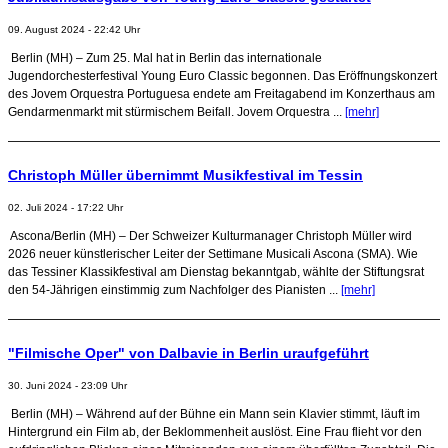
09. August 2024 - 22:42 Uhr
Berlin (MH) – Zum 25. Mal hat in Berlin das internationale
Jugendorchesterfestival Young Euro Classic begonnen. Das Eröffnungskonzert
des Jovem Orquestra Portuguesa endete am Freitagabend im Konzerthaus am
Gendarmenmarkt mit stürmischem Beifall. Jovem Orquestra ...
[mehr]
Christoph Müller übernimmt Musikfestival im Tessin
02. Juli 2024 - 17:22 Uhr
Ascona/Berlin (MH) – Der Schweizer Kulturmanager Christoph Müller wird
2026 neuer künstlerischer Leiter der Settimane Musicali Ascona (SMA). Wie
das Tessiner Klassikfestival am Dienstag bekanntgab, wählte der Stiftungsrat
den 54-Jährigen einstimmig zum Nachfolger des Pianisten ...
[mehr]
"Filmische Oper" von Dalbavie in Berlin uraufgeführt
30. Juni 2024 - 23:09 Uhr
Berlin (MH) – Während auf der Bühne ein Mann sein Klavier stimmt, läuft im
Hintergrund ein Film ab, der Beklommenheit auslöst. Eine Frau flieht vor den