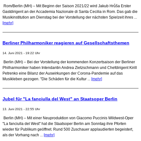
Rom/Berlin (MH) – Mit Beginn der Saison 2021/22 wird Jakub Hrůša Erster
Gastdirigent an der Accademia Nazionale di Santa Cecilia in Rom. Das gab die
Musikinstitution am Dienstag bei der Vorstellung der nächsten Spielzeit ihres ...
[mehr]
Berliner Philharmoniker reagieren auf Gesellschaftsthemen
14. Juni 2021 - 19:22 Uhr
Berlin (MH) – Bei der Vorstellung der kommenden Konzertsaison der Berliner
Philharmoniker haben Intendantin Andrea Zietzschmann und Chefdirigent Kirill
Petrenko eine Bilanz der Auswirkungen der Corona-Pandemie auf das
Musikleben gezogen. "Die Schäden für die Kultur ...
[mehr]
Jubel für "La fanciulla del West" an Staatsoper Berlin
13. Juni 2021 - 22:55 Uhr
Berlin (MH) – Mit einer Neuproduktion von Giacomo Puccinis Wildwest-Oper
"La fanciulla del West" hat die Staatsoper Berlin am Sonntag ihre Pforten
wieder für Publikum geöffnet. Rund 500 Zuschauer applaudierten begeistert,
als der Vorhang nach ...
[mehr]