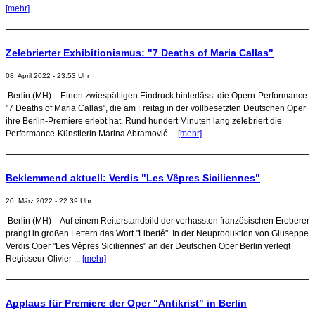
[mehr]
Zelebrierter Exhibitionismus: "7 Deaths of Maria Callas"
08. April 2022 - 23:53 Uhr
Berlin (MH) – Einen zwiespältigen Eindruck hinterlässt die Opern-Performance
"7 Deaths of Maria Callas", die am Freitag in der vollbesetzten Deutschen Oper
ihre Berlin-Premiere erlebt hat. Rund hundert Minuten lang zelebriert die
Performance-Künstlerin Marina Abramović ...
[mehr]
Beklemmend aktuell: Verdis "Les Vêpres Siciliennes"
20. März 2022 - 22:39 Uhr
Berlin (MH) – Auf einem Reiterstandbild der verhassten französischen Eroberer
prangt in großen Lettern das Wort "Liberté". In der Neuproduktion von Giuseppe
Verdis Oper "Les Vêpres Siciliennes" an der Deutschen Oper Berlin verlegt
Regisseur Olivier ...
[mehr]
Applaus für Premiere der Oper "Antikrist" in Berlin