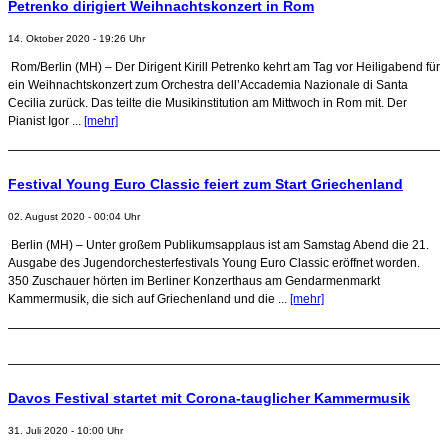
Petrenko dirigiert Weihnachtskonzert in Rom
14. Oktober 2020 - 19:26 Uhr
Rom/Berlin (MH) – Der Dirigent Kirill Petrenko kehrt am Tag vor Heiligabend für
ein Weihnachtskonzert zum Orchestra dell’Accademia Nazionale di Santa
Cecilia zurück. Das teilte die Musikinstitution am Mittwoch in Rom mit. Der
Pianist Igor ...
[mehr]
Festival Young Euro Classic feiert zum Start Griechenland
02. August 2020 - 00:04 Uhr
Berlin (MH) – Unter großem Publikumsapplaus ist am Samstag Abend die 21.
Ausgabe des Jugendorchesterfestivals Young Euro Classic eröffnet worden.
350 Zuschauer hörten im Berliner Konzerthaus am Gendarmenmarkt
Kammermusik, die sich auf Griechenland und die ...
[mehr]
Davos Festival startet mit Corona-tauglicher Kammermusik
31. Juli 2020 - 10:00 Uhr