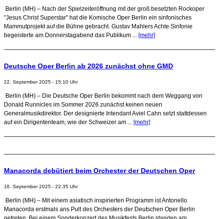
Berlin (MH) – Nach der Spielzeiteröffnung mit der groß besetzten Rockoper
"Jesus Christ Superstar" hat die Komische Oper Berlin ein sinfonisches
Mammutprojekt auf die Bühne gebracht. Gustav Mahlers Achte Sinfonie
begeisterte am Donnerstagabend das Publikum ...
[mehr]
Deutsche Oper Berlin ab 2026 zunächst ohne GMD
22. September 2025 - 15:10 Uhr
Berlin (MH) – Die Deutsche Oper Berlin bekommt nach dem Weggang von
Donald Runnicles im Sommer 2026 zunächst keinen neuen
Generalmusikdirektor. Der designierte Intendant Aviel Cahn setzt stattdessen
auf ein Dirigententeam, wie der Schweizer am ...
[mehr]
Manacorda debütiert beim Orchester der Deutschen Oper
16. September 2025 - 22:35 Uhr
Berlin (MH) – Mit einem asiatisch inspirierten Programm ist Antonello
Manacorda erstmals ans Pult des Orchesters der Deutschen Oper Berlin
getreten. Bei einem Sonderkonzert des Musikfests Berlin standen am