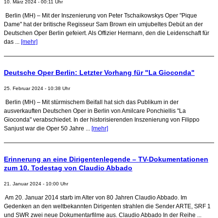
10. März 2024 - 00:11 Uhr
Berlin (MH) – Mit der Inszenierung von Peter Tschaikowskys Oper "Pique
Dame" hat der britische Regisseur Sam Brown ein umjubeltes Debüt an der
Deutschen Oper Berlin gefeiert. Als Offizier Hermann, den die Leidenschaft für
das ...
[mehr]
Deutsche Oper Berlin: Letzter Vorhang für "La Gioconda"
25. Februar 2024 - 10:38 Uhr
Berlin (MH) – Mit stürmischem Beifall hat sich das Publikum in der
ausverkauften Deutschen Oper in Berlin von Amilcare Ponchiellis "La
Gioconda" verabschiedet. In der historisierenden Inszenierung von Filippo
Sanjust war die Oper 50 Jahre ...
[mehr]
Erinnerung an eine Dirigentenlegende – TV-Dokumentationen
zum 10. Todestag von Claudio Abbado
21. Januar 2024 - 10:00 Uhr
Am 20. Januar 2014 starb im Alter von 80 Jahren Claudio Abbado. Im
Gedenken an den weltbekannten Dirigenten strahlen die Sender ARTE, SRF 1
und SWR zwei neue Dokumentarfilme aus. Claudio Abbado In der Reihe ...